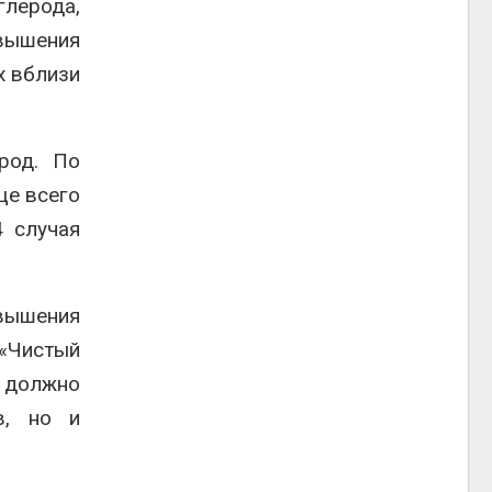
лерода,
евышения
х вблизи
род. По
ще всего
4 случая
вышения
«Чистый
 должно
в, но и