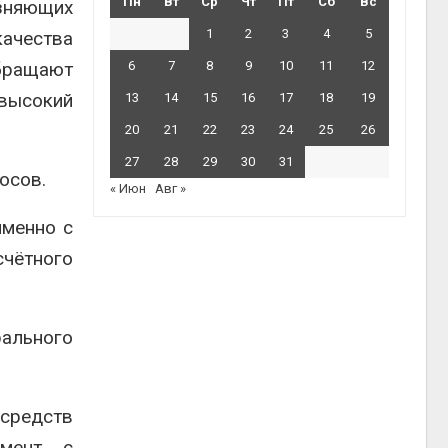
Пн
Вт
Ср
Чт
Пт
Сб
Вс
язняющих
1
2
3
4
5
качества
обращают
6
7
8
9
10
11
12
 высокий
13
14
15
16
17
18
19
20
21
22
23
24
25
26
27
28
29
30
31
осов.
« Июн
Авг »
именно с
счётного
рального
 средств
умент с