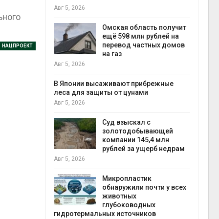
Авг 5, 2026
ьного
низят
ановки
Омская область получит
елей для
ещё 598 млн рублей на
перевод частных домов
НАЦПРОЕКТ
на газ
выпущ
Авг 5, 2026
Авг 5, 
метит 11-
евным
В Японии высаживают прибрежные
леса для защиты от цунами
Авг 5, 2026
Авг 5, 
вников
Суд взыскал с
 АЭС
золотодобывающей
статье о
компании 145,4 млн
рублей за ущерб недрам
Авг 5, 2026
Авг 5, 
Микропластик
обнаружили почти у всех
ля охраны
животных
тюрьмы
глубоководных
гидротермальных источников