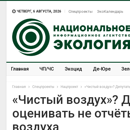
ЧЕТВЕРГ, 6 АВГУСТА, 2026
Спецпроекты
ЭкоКалендарь
Главная
ЧП/ЧС
Экоцид
Де-Юре
Зел
Спецпроекты
ЭкоЗОЖ
Главная
Спецпроекты
Нацпроект
«Чистый воздух»? Депутаты
«Чистый воздух»? 
оценивать не отчёт
воздуха