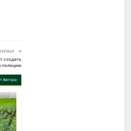
ТЕРИАЛ
т создать
ю полицию
т Автора