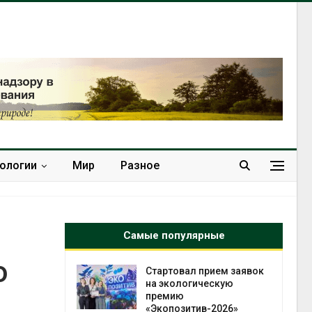
нологии
Мир
Разное
Самые популярные
о
имата
Стартовал прием заявок
 бабочек
на экологическую
премию
«Экопозитив-2026»