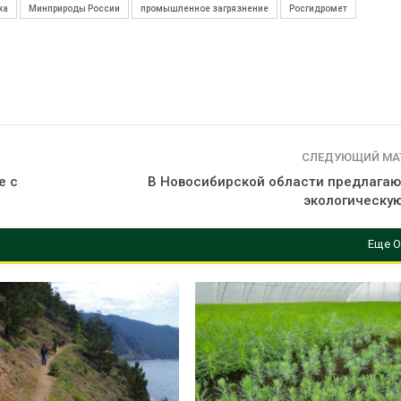
ха
Минприроды России
промышленное загрязнение
Росгидромет
СЛЕДУЮЩИЙ МА
е с
В Новосибирской области предлагаю
экологическу
Еще О