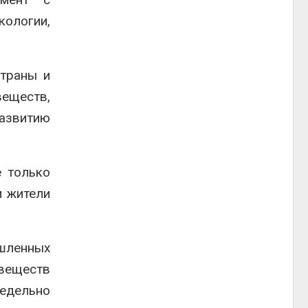
ологии,
страны и
еществ,
развитию
е только
и жители
ышленных
 веществ
едельно