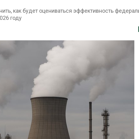
ть, как будет оцениваться эффективность федерал
В Татарстане
В Австралии с
026 году
продолжают
стоимость уст
отслеживать
солнечных пан
перемещения
бизнеса
ных соколов-балобанов
Авг 6, 2026
6
Москвариум от
Минприроды утвердило
летие трёхдн
единую систему
фестивалем
мониторинга и оценки
Авг 5, 2026
нагрузки на Байкал
6
В Кении проти
строительства
Спасённые от
проверяют по 
исчезновения крокодилы
терроризме
всё чаще нападают на
Авг 5, 2026
жителей Малайзии
6
Суд запретил
использовать
В России изменили
крокодилов д
правила защиты от
израильской 
паводков,
Авг 5, 2026