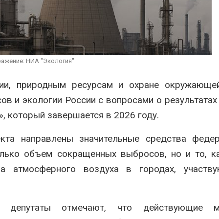
лесоустройства,
ства и регистрации пестицидов
Органические 
6
оказались «ху
климата»: исс
От спасения рек до
показало пре
цифровых экотроп:
экологических расчётов
определены финалисты
ажение: НИА "Экология"
Авг 5, 2026
Детского
ческого форума
гии, природным ресурсам и охране окружающе
6
ов и экологии России с вопросами о результатах
, который завершается в 2026 году.
кта направлены значительные средства федер
олько объем сокращенных выбросов, но и то, к
ва атмосферного воздуха в городах, участв
 депутаты отмечают, что действующие м