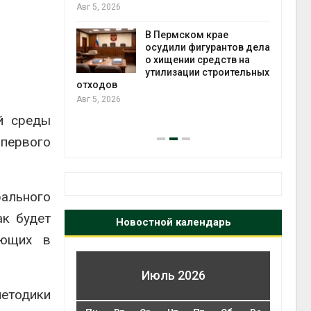
Авг 5, 2026
рыбол
яйца
Авг 5, 
же для
В Пермском крае
ледование
осудили фигурантов дела
делы
о хищении средств на
утилизации строительных
отходов
Авг 5, 2026
эколо
й среды
Авг 4, 
 первого
ального
ак будет
Новостной календарь
ующих в
Июль 2026
етодики