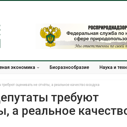
еная экономика
Биоразнообразие
Наука и тех
 требуют оценивать не отчёты, а реальное качество воздуха
Депутаты требуют
ы, а реальное качеств
В Мурманске начали
Изменение кл
испытывать подземную
меняет ареалы
систему сбора отходов
по всему миру
Авг 5, 2026
Авг 6, 2026