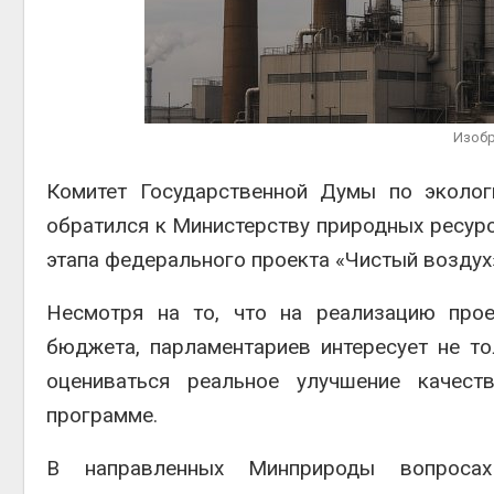
рыболов
Авг 5, 202
Изобр
экологи
Комитет Государственной Думы по эколо
Авг 4, 202
обратился к Министерству природных ресурс
этапа федерального проекта «Чистый воздух»
Несмотря на то, что на реализацию прое
бюджета, парламентариев интересует не т
оцениваться реальное улучшение качест
программе.
В направленных Минприроды вопросах