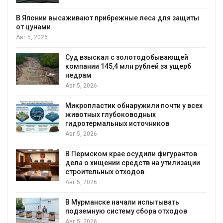
 Японии высаживают прибрежные леса для защиты
т цунами
г 5, 2026
Суд взыскал с золотодобывающей
компании 145,4 млн рублей за ущерб
недрам
Авг 5, 2026
Микропластик обнаружили почти у всех
животных глубоководных
гидротермальных источников
Авг 5, 2026
В Пермском крае осудили фигурантов
дела о хищении средств на утилизации
строительных отходов
Авг 5, 2026
В Мурманске начали испытывать
подземную систему сбора отходов
Авг 5, 2026