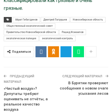
классифицировали как грязные и очень
грязные.
Айрат Гибатдинов
Дмитрий Патрушев
Новосибирская область
Общественный экологический совет
Правительство Новосибирской области
Рашид Исмаилов
экологическая полиция
экологический контроль
Поделиться
ПРЕДЫДУЩИЙ
СЛЕДУЮЩИЙ МАТЕРИАЛ
МАТЕРИАЛ
В Бурятии проверяют
сообщения о новом очаге
«Чистый воздух»?
усыхания лесов
Депутаты требуют
оценивать не отчёты, а
реальное качество
воздуха