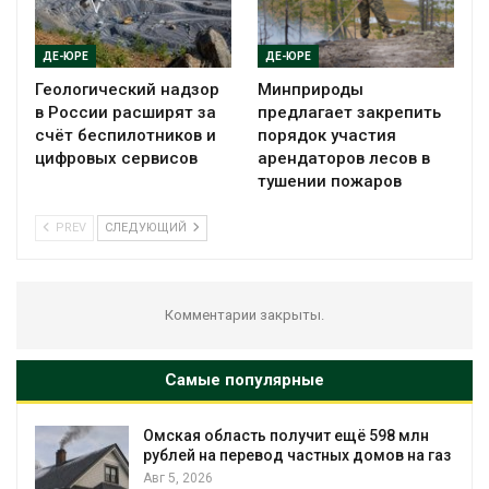
ДЕ-ЮРЕ
ДЕ-ЮРЕ
Геологический надзор
Минприроды
в России расширят за
предлагает закрепить
счёт беспилотников и
порядок участия
цифровых сервисов
арендаторов лесов в
тушении пожаров
PREV
СЛЕДУЮЩИЙ
Комментарии закрыты.
Самые популярные
Омская область получит ещё 598 млн
рублей на перевод частных домов на газ
Авг 5, 2026