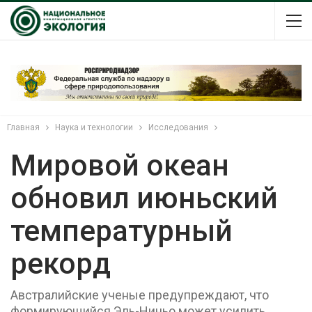
Главная
Наука и технологии
Исследования
Мировой океан
обновил июньский
температурный
рекорд
Австралийские ученые предупреждают, что
формирующийся Эль-Ниньо может усилить