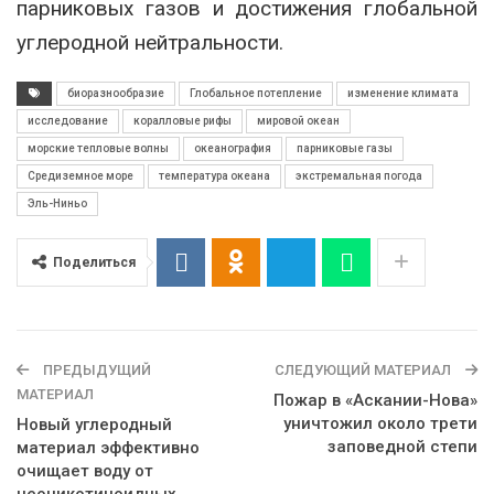
парниковых газов и достижения глобальной
углеродной нейтральности.
биоразнообразие
Глобальное потепление
изменение климата
исследование
коралловые рифы
мировой океан
морские тепловые волны
океанография
парниковые газы
Средиземное море
температура океана
экстремальная погода
Эль-Ниньо
Поделиться
ПРЕДЫДУЩИЙ
СЛЕДУЮЩИЙ МАТЕРИАЛ
МАТЕРИАЛ
Пожар в «Аскании-Нова»
уничтожил около трети
Новый углеродный
заповедной степи
материал эффективно
очищает воду от