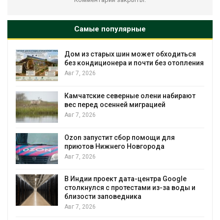
Самые популярные
ом из старых шин может обходиться
Назван
ез кондиционера и почти без отопления
России
вг 7, 2026
Авг 7, 2
амчатские северные олени набирают
Тайфун
ес перед осенней миграцией
нескол
экстр
вг 7, 2026
явлен
Авг 7, 2026
zon запустит сбор помощи для
риютов Нижнего Новгорода
Солнеч
вг 7, 2026
позво
выраба
воду
 Индии проект дата-центра Google
толкнулся с протестами из-за воды и
Авг 7, 2026
лизости заповедника
вг 7, 2026
Дождев
города