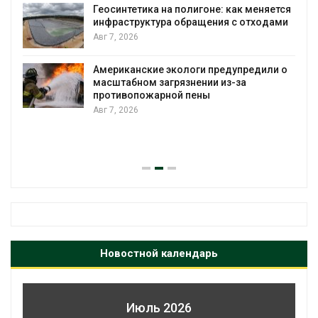
еосинтетика на полигоне: как меняется
Авг 7, 2
нфраструктура обращения с отходами
вг 7, 2026
Минпри
строит
уборку
мериканские экологи предупредили о
асштабном загрязнении из-за
Авг 7, 2
ротивопожарной пены
вг 7, 2026
Панамс
загруз
воды
Авг 6, 2
Новостной календарь
Июль 2026