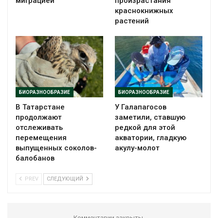
миграцией
произрастания
краснокнижных
растений
БИОРАЗНООБРАЗИЕ
БИОРАЗНООБРАЗИЕ
В Татарстане
У Галапагосов
продолжают
заметили, ставшую
отслеживать
редкой для этой
перемещения
акватории, гладкую
выпущенных соколов-
акулу-молот
балобанов
PREV
СЛЕДУЮЩИЙ
Комментарии закрыты.