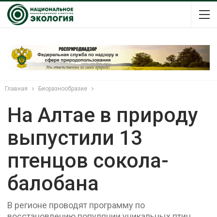
Главная
Биоразнообразие
На Алтае в природу
выпустили 13
птенцов сокола-
балобана
В регионе проводят программу по
восстановлению популяции уникальных птиц