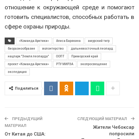
отношение к окружающей среде и помогают
готовить специалистов, способных работать в
сфере охраны природы.
«Команда Арктики»
Алиса Барякина
амурский тигр
биоразнообразие
волонтерство
дальневосточный леопард
нацпарк "Земля леопарда"
ООПТ
Приморский край
проект «Команда Арктики»
РТУ МИРЭА
экопросвещение
экспедиция
Поделиться
ПРЕДЫДУЩИЙ
СЛЕДУЮЩИЙ МАТЕРИАЛ
МАТЕРИАЛ
Жители Чебоксар
попросили
От Китая до США: