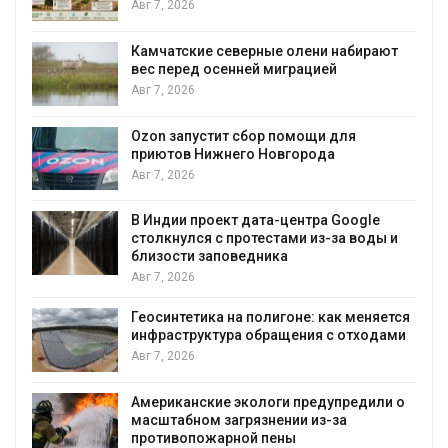
Авг 7, 2026
Камчатские северные олени набирают
вес перед осенней миграцией
и
Авг 7, 2026
А
Ozon запустит сбор помощи для
приютов Нижнего Новгорода
к
Авг 7, 2026
В Индии проект дата-центра Google
столкнулся с протестами из-за воды и
А
близости заповедника
Авг 7, 2026
Геосинтетика на полигоне: как меняется
инфраструктура обращения с отходами
Авг 7, 2026
Американские экологи предупредили о
масштабном загрязнении из-за
противопожарной пены