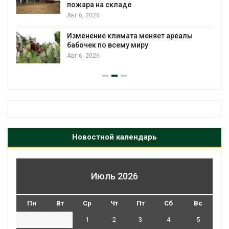
Авг 5, 2026
Стартовал прием заявок на
т ареалы
экологическую премию
«Экопозитив-2026»
Авг 5, 2026
Новостной календарь
Июль 2026
Пн
Вт
Ср
Чт
Пт
Сб
Вс
1
2
3
4
5