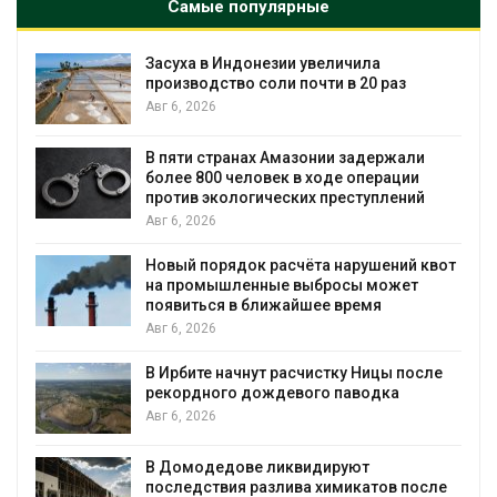
Самые популярные
чила
В Австралии снизят стоимость
в 20 раз
установки солнечных панелей 
бизнеса
Авг 6, 2026
 задержали
Москвариум отметит 11-летие
 операции
трёхдневным фестивалем
еступлений
Авг 5, 2026
арушений квот
В Кении противников строитель
сы может
проверяют по статье о террори
ремя
Авг 5, 2026
Суд запретил использовать кр
у Ницы после
для охраны израильской тюрь
аводка
Авг 5, 2026
Органические яйца оказались «
уют
климата»: исследование показ
икатов после
пределы экологических расчёт