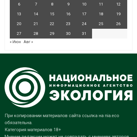
6
7
8
9
10
11
12
13
14
15
16
17
18
19
20
21
22
23
24
25
26
27
28
29
30
31
« Июн
Авг »
При копировании материалов сайта ссылка на nia.eco
обязательна.
Категория материалов 18+
Мнение редакции может не совпадать с мнением авторов.