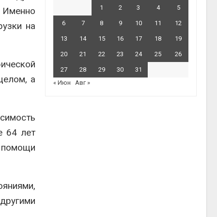
1
2
3
4
5
 Именно
6
7
8
9
10
11
12
рузки на
13
14
15
16
17
18
19
20
21
22
23
24
25
26
ической
27
28
29
30
31
целом, а
« Июн
Авг »
исимость
е 64 лет
 помощи
яниями,
 другими