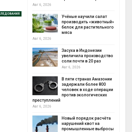
на складе
Авг 6, 2026
СЛЕДОВАНИЯ
аучили салат
дить «животный»
Изменение климата
я растительного
меняет ареалы бабочек
по всему миру
Авг 6, 2026
 Индонезии
В Австралии снизят
а производство
стоимость установки
и в 20 раз
солнечных панелей для
бизнеса
Авг 6, 2026
транах Амазонии
и более 800
Москвариум отметит 11-
в ходе операции
летие трёхдневным
кологических
фестивалем
Авг 5, 2026
В Кении противников
рядок расчёта
строительства АЭС
й квот на
проверяют по статье о
енные выбросы
терроризме