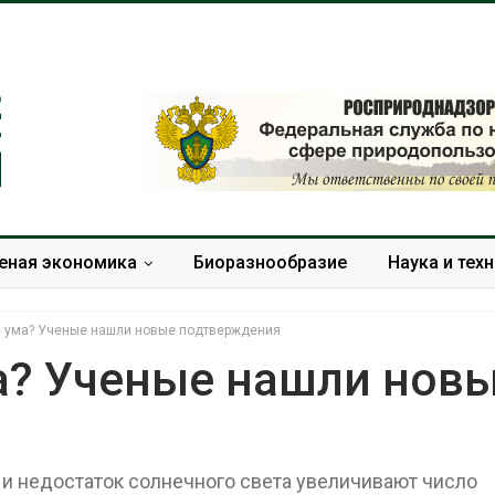
еная экономика
Биоразнообразие
Наука и тех
с ума? Ученые нашли новые подтверждения
ма? Ученые нашли нов
Панамский канал вновь
В горах 
ограничивает загрузку
Черкесии
судов из-за дефицита
места пр
и недостаток солнечного света увеличивают число
пресной воды
краснокн