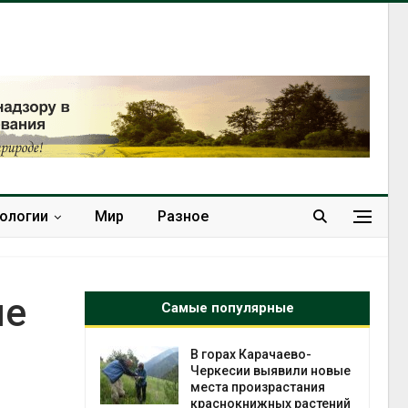
нологии
Мир
Разное
ые
Самые популярные
Карачаево-
В Домодедове
 выявили новые
ликвидируют
оизрастания
последствия разлива
ижных растений
химикатов после пожара