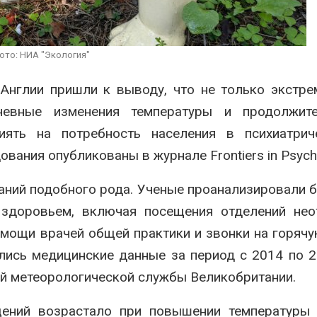
сентябре
может по
ближайшее время
 6, 2026
Авг 6, 2026
Европа теряет всё
ото: НИА "Экология"
больше лесной
В Ирбите
биомассы из-за засух,
расчистк
вредителей и рубок
рекордн
 Англии пришли к выводу, что не только экстр
паводка
 6, 2026
евные изменения температуры и продолжите
Авг 6, 2026
иять на потребность населения в психиатрич
дования опубликованы в журнале
Frontiers in Psych
аний подобного рода. Ученые проанализировали б
 здоровьем, включая посещения отделений нео
мощи врачей общей практики и звонки на горяч
лись медицинские данные за период с 2014 по 2
й метеорологической службы Великобритании.
щений возрастало при повышении температуры 