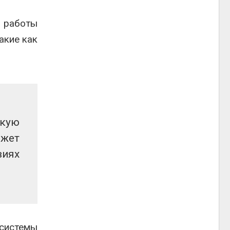
в работы
акие как
скую
ожет
виях
 системы