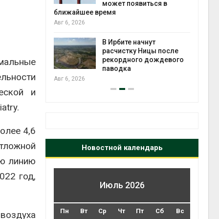
явиться в
Авг 5, 2026
Суд запретил
использовать
 начнут
крокодилов для охраны
у Ницы после
израильской тюрьмы
ого дождевого
емальные
Авг 5, 2026
льности
еской и
iatry
.
олее 4,6
тложной
Новостной календарь
ую линию
022 год,
Июль 2026
Пн
Вт
Ср
Чт
Пт
Сб
Вс
воздуха