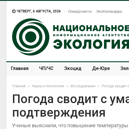
ЧЕТВЕРГ, 6 АВГУСТА, 2026
Спецпроекты
ЭкоКалендарь
Главная
ЧП/ЧС
Экоцид
Де-Юре
Зел
Спецпроекты
ЭкоЗОЖ
Главная
Наука и технологии
Исследования
Погода сводит 
Погода сводит с у
подтверждения
В Домодедове
ликвидируют
последствия разлива
Ученые выяснили, что повышение температуры 
химикатов после пожара