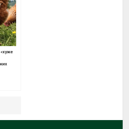
 «хуже
ких