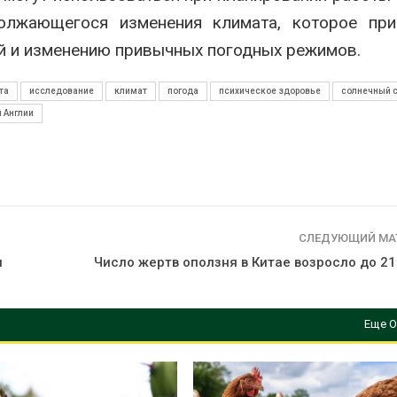
олжающегося изменения климата, которое при
й и изменению привычных погодных режимов.
та
исследование
климат
погода
психическое здоровье
солнечный 
 Англии
СЛЕДУЮЩИЙ МА
и
Число жертв оползня в Китае возросло до 21
Еще О