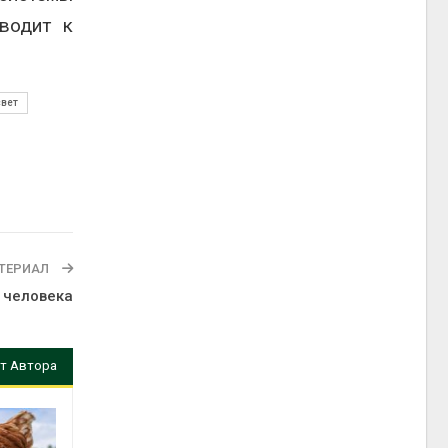
водит к
свет
ТЕРИАЛ
 человека
т Автора