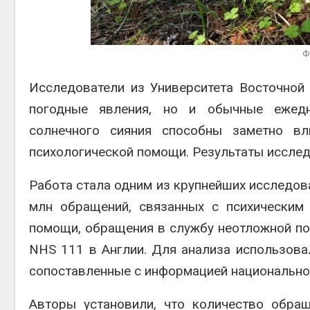
Авг 5, 2026
Авг
Суд запретил
использовать
Ф
крокодилов для охраны
израильской тюрьмы
Исследователи из Университета Восточной
Авг 5, 2026
Авг
погодные явления, но и обычные ежедн
солнечного сияния способны заметно вл
психологической помощи. Результаты иссле
Работа стала одним из крупнейших исследов
млн обращений, связанных с психическим
помощи, обращения в службу неотложной по
NHS 111 в Англии. Для анализа использова
сопоставленные с информацией национально
Авторы установили, что количество обра