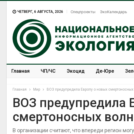
ЧЕТВЕРГ, 6 АВГУСТА, 2026
Спецпроекты
ЭкоКалендарь
Главная
ЧП/ЧС
Экоцид
Де-Юре
Зел
Спецпроекты
ЭкоЗОЖ
Главная
Мир
ВОЗ предупредила Европу о новых смертоносных
ВОЗ предупредила 
смертоносных вол
В Домодедове
ликвидируют
последствия разлива
В организации считают, что впереди регион мо
химикатов после пожара