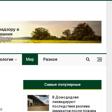
нологии
Мир
Разное
Самые популярные
чаево-
В Домодедове
явили новые
ликвидируют
астания
последствия разлива
а
ых растений
химикатов после пожара