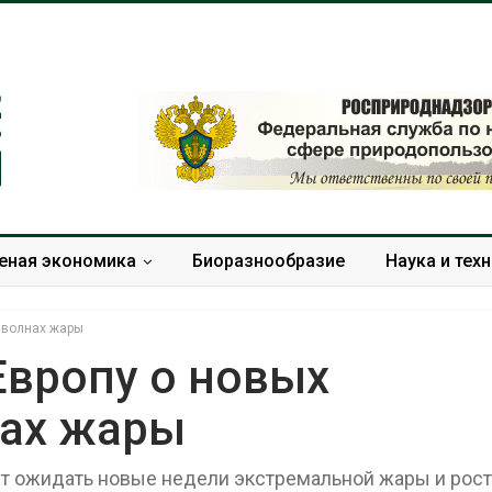
еная экономика
Биоразнообразие
Наука и тех
 волнах жары
Европу о новых
нах жары
Панамский канал вновь
В горах Кара
ограничивает загрузку
Черкесии вы
судов из-за дефицита
места произр
гут ожидать новые недели экстремальной жары и рост
пресной воды
краснокнижн