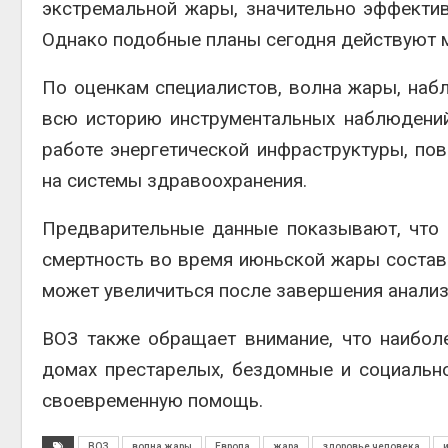
экстремальной жары, значительно эффекти
Однако подобные планы сегодня действуют м
По оценкам специалистов, волна жары, набл
всю историю инструментальных наблюдений
работе энергетической инфраструктуры, по
на системы здравоохранения.
Предварительные данные показывают, что 
смертность во время июньской жары состави
может увеличиться после завершения анализ
ВОЗ также обращает внимание, что наибо
домах престарелых, бездомные и социальн
своевременную помощь.
ВОЗ
волна жары
Европа
жара
здоровье человека