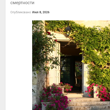
смертности
на складе
Авг 6, 2
Авг 6, 2026
Опубликовано
Июл 8, 2026
Изменение климата
меняет ареалы бабочек
по всему миру
Авг 6, 2026
Авг 6, 2
В Австралии снизят
стоимость установки
солнечных панелей для
бизнеса
Авг 6, 2026
Авг 6, 2
Москвариум отметит 11-
летие трёхдневным
фестивалем
Авг 5, 2026
Авг 6, 2
В Кении противников
строительства АЭС
проверяют по статье о
терроризме