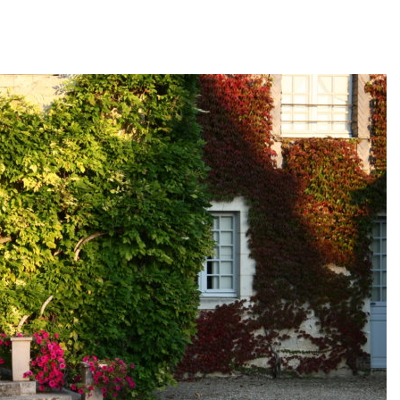
026
Авг 6, 2026
В китайской провинции
Учёные научи
Шэньси из-за паводков
производить
эвакуировали более 140
белок для ра
тыс. человек
мяса
026
Авг 6, 2026
МЕГА и ВкусВилл
Засуха в Инд
установили
увеличила п
экообменники для сбора
соли почти в 
вторсырья
Авг 6, 2026
026
В пяти стран
Учёные предложили
задержали бо
получать питьевую воду
человек в хо
из воздуха с помощью
против эколо
ветра
преступлений
026
Авг 6, 2026
Приложение «Экопульс»
Новый поряд
для контроля мусорных
нарушений кв
площадок запустят в
промышленн