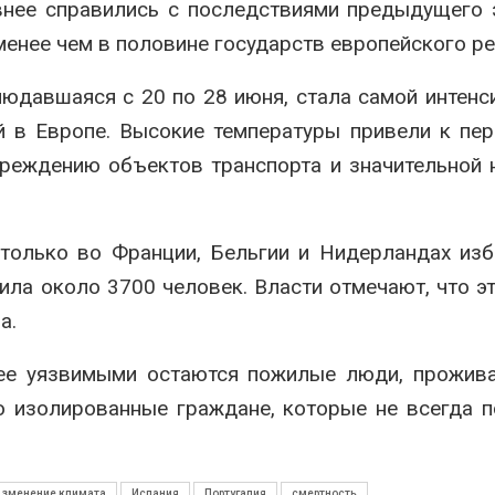
внее справились с последствиями предыдущего 
енее чем в половине государств европейского ре
юдавшаяся с 20 по 28 июня, стала самой интенс
 в Европе. Высокие температуры привели к пе
вреждению объектов транспорта и значительной 
только во Франции, Бельгии и Нидерландах из
ла около 3700 человек. Власти отмечают, что э
а.
лее уязвимыми остаются пожилые люди, прожив
о изолированные граждане, которые не всегда 
изменение климата
Испания
Португалия
смертность