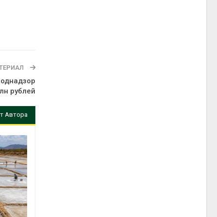
ТЕРИАЛ
роднадзор
лн рублей
т Автора