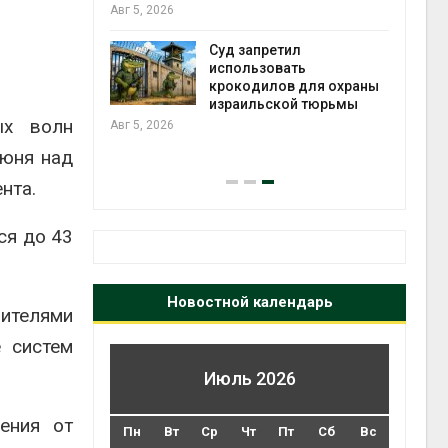
ься в
Авг 5, 2026
Авг 6
Суд запретил
использовать
ут
крокодилов для охраны
цы после
израильской тюрьмы
дождевого
ых волн
Авг 5, 2026
Авг 6
июня над
нта.
ся до 43
Новостной календарь
вителями
е систем
Июль 2026
ения от
Пн
Вт
Ср
Чт
Пт
Сб
Вс