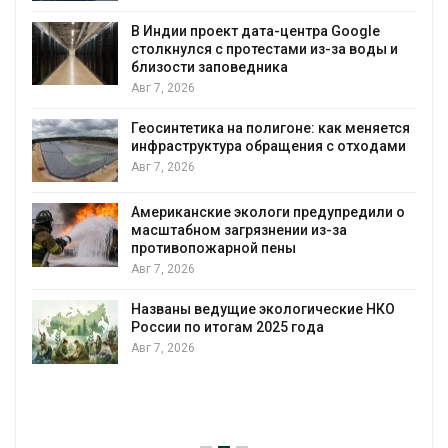
вырабатыв
воду
дии проект дата-центра Google
кнулся с протестами из-за воды и
Авг 7, 2026
зости заповедника
, 2026
Дождевая
городам 
интетика на полигоне: как меняется
Авг 7, 2026
раструктура обращения с отходами
, 2026
Минприро
строитель
уборку к
риканские экологи предупредили о
табном загрязнении из-за
Авг 7, 2026
тивопожарной пены
, 2026
Панамский
загрузку 
воды
ваны ведущие экологические НКО
ии по итогам 2025 года
Авг 6, 2026
, 2026
В китайск
паводков 
человек
Авг 6, 2026