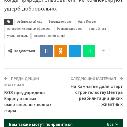
ущерб добровольно.
Арбитражный суд
Баренцево море
бухта Посьет
загрязнение водных объектов
Росприроднадзор
судно Онега
угольная пыль
экологический ущерб
Поделиться
ПРЕДЫДУЩИЙ
СЛЕДУЮЩИЙ МАТЕРИАЛ
МАТЕРИАЛ
На Камчатке дали старт
строительству Центра
ВОЗ предупредила
реабилитации диких
Европу о новых
животных
смертоносных волнах
жары
Вам также могут понравиться
Все