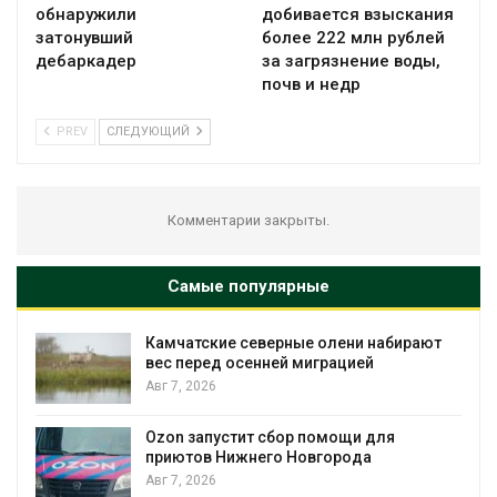
обнаружили
добивается взыскания
затонувший
более 222 млн рублей
дебаркадер
за загрязнение воды,
почв и недр
PREV
СЛЕДУЮЩИЙ
Комментарии закрыты.
Самые популярные
чатские северные олени набирают
Тайфун, з
перед осенней миграцией
несколько
экстрема
, 2026
явлениям
Авг 7, 2026
n запустит сбор помощи для
ютов Нижнего Новгорода
Солнечны
, 2026
позволяю