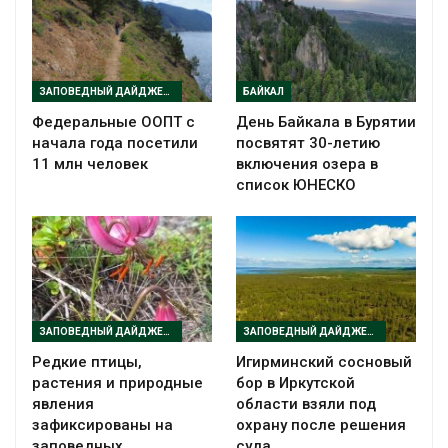
ЗАПОВЕДНЫЙ ДАЙДЖЕСТ
БАЙКАЛ
Федеральные ООПТ с
День Байкала в Бурятии
начала года посетили
посвятят 30-летию
11 млн человек
включения озера в
список ЮНЕСКО
ЗАПОВЕДНЫЙ ДАЙДЖЕСТ
ЗАПОВЕДНЫЙ ДАЙДЖЕСТ
Редкие птицы,
Игирминский сосновый
растения и природные
бор в Иркутской
явления
области взяли под
зафиксированы на
охрану после решения
заповедных
суда