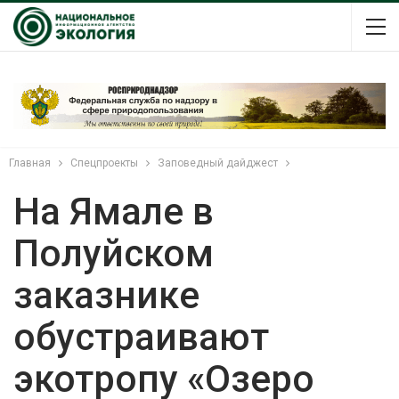
Главная
Спецпроекты
Заповедный дайджест
На Ямале в
Полуйском
заказнике
обустраивают
экотропу «Озеро