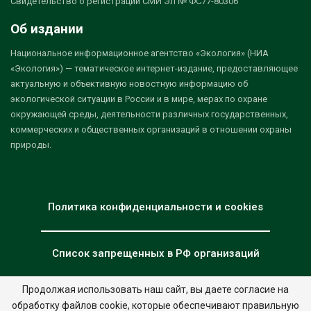
Свидетельство о регистрации СМИ Эл № ФС77-80306
Об издании
Национальное информационное агентство «Экология» (НИА
«Экология») — тематическое интернет-издание, предоставляющее
актуальную и объективную новостную информацию об
экологической ситуации в России и в мире, мерах по охране
окружающей среды, деятельности различных государственных,
коммерческих и общественных организаций в отношении охраны
природы.
Политика конфиденциальности и cookies
Список запрещенных в РФ организаций
Продолжая использовать наш сайт, вы даете согласие на
обработку файлов cookie, которые обеспечивают правильную
© 2026 - НИА "Экология". Все права защищены.
Дизайн:
nia.eco