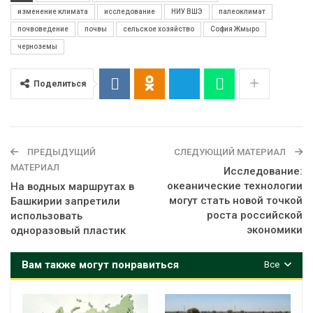
изменение климата
исследование
НИУ ВШЭ
палеоклимат
почвоведение
почвы
сельское хозяйство
София Жмыро
черноземы
Поделиться
ПРЕДЫДУЩИЙ
СЛЕДУЮЩИЙ МАТЕРИАЛ
МАТЕРИАЛ
Исследование:
океанические технологии
На водных маршрутах в
могут стать новой точкой
Башкирии запретили
роста российской
использовать
экономики
одноразовый пластик
Вам также могут понравиться
Все