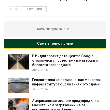
PREV
СЛЕДУЮЩИЙ
Комментарии закрыты.
Самые популярные
ект дата-центра Google
Дождевая вода с
с протестами из-за воды и
городам пережив
поведника
Авг 7, 2026
Минприроды потр
а на полигоне: как меняется
строительство му
ура обращения с отходами
уборку контейне
Авг 7, 2026
е экологи предупредили о
Панамский канал 
загрязнении из-за
загрузку судов из
арной пены
воды