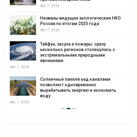
Авг 6, 2026
дущие экологические НКО
В китайской пров
тогам 2025 года
паводков эвакуир
человек
Авг 6, 2026
ха и пожары: сразу
МЕГА и ВкусВилл 
егионов столкнулись с
экообменники для
ными природными
Авг 6, 2026
Учёные предложи
анели над каналами
воду из воздуха 
одновременно
Авг 6, 2026
ь энергию и экономить