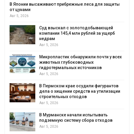
В Японии высаживают прибрежные леса для защиты
от цунами
Авг 5, 2026
Суд взыскал с золотодобывающей
компании 145,4 млн рублей за ущерб
недрам
Авг 5, 2026
Микропластик обнаружили почти у всех
животных глубоководных
гидротермальных источников
Авг 5, 2026
В Пермском крае осудили фигурантов
дела о хищении средств на утилизации
строительных отходов
Авг 5, 2026
В Мурманске начали испытывать
подземную систему сбора отходов
Авг 5, 2026