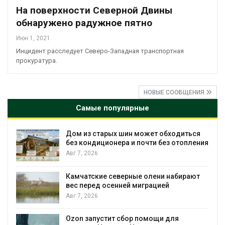
На поверхности Северной Двины
обнаружено радужное пятно
Июн 1, 2021
Инцидент расследует Северо-Западная транспортная
прокуратура.
НОВЫЕ СООБЩЕНИЯ
Самые популярные
Дом из старых шин может обходиться
без кондиционера и почти без отопления
Авг 7, 2026
Камчатские северные олени набирают
вес перед осенней миграцией
и
Авг 7, 2026
А
Ozon запустит сбор помощи для