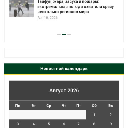
Тайфун, жара, засуха и пожары:
экстремальная погода охватила сразу
несколько регионов мира
Авг 10, 2026
Новостной календарь
Август 2026
Пн
Вт
Ср
Чт
Пт
Сб
Вс
1
2
3
4
5
6
7
8
9