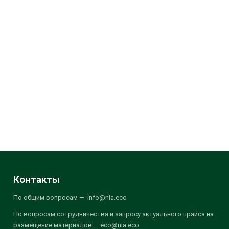
Контакты
По общим вопросам — info@nia.eco
По вопросам сотрудничества и запросу актуального прайса на
размещение материалов — eco@nia.eco