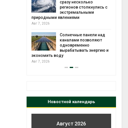
й миграцией
сразу несколько
регионов столкнулись с
Авг 6
экстремальными
природными явлениями
т сбор
Авг 7, 2026
приютов
города
Солнечные панели над
каналами позволяют
Авг 6
одновременно
вырабатывать энергию и
экономить воду
Авг 7, 2026
Новостной календарь
Август 2026