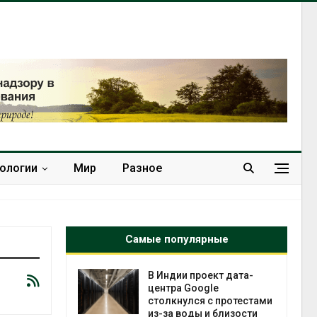
нологии
Мир
Разное
Самые популярные
 ускорит
В Индии проект дата-
нечной
центра Google
-за роста
столкнулся с протестами
ороны ИИ
из-за воды и близости