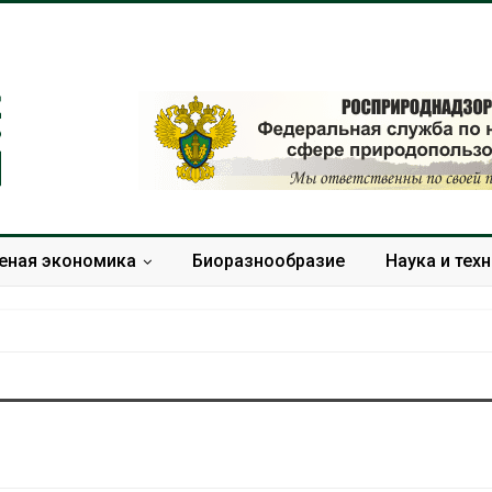
еная экономика
Биоразнообразие
Наука и тех
Дождевая вода с крыш
Южная Корея
может помочь городам
развитие сол
переживать жару
энергетики из
спроса со ст
Авг 7, 2026