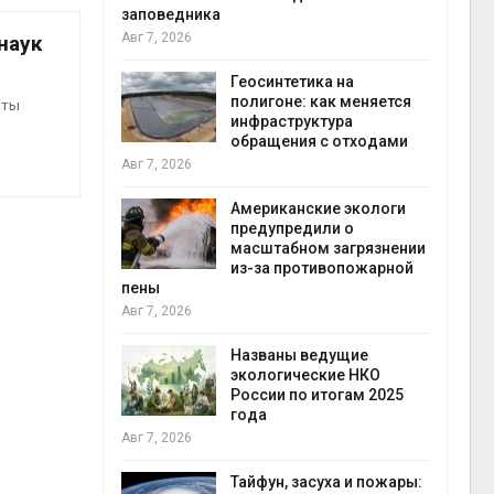
заповедника
Авг 7, 2026
наук
в
ща Волги и
Геосинтетика на
те может
полигоне: как меняется
аты
рму почти в
инфраструктура
конт
обращения с отходами
Авг 7
Авг 7, 2026
требовал
Американские экологи
ожения в
предупредили о
ды на фоне
масштабном загрязнении
 от пожаров
из-за противопожарной
Авг 6
пены
Авг 7, 2026
х шин
ться без
Названы ведущие
 и почти
экологические НКО
я
России по итогам 2025
Авг 6
года
Авг 7, 2026
северные
ют вес
Тайфун, засуха и пожары: