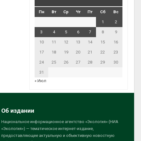
Пн
Вт
Ср
Чт
Пт
Сб
Вс
1
2
3
4
5
6
7
8
9
10
11
12
13
14
15
16
17
18
19
20
21
22
23
24
25
26
27
28
29
30
31
« Июл
Об издании
Национальное информационное агентство «Экология» (НИА
«Экология») — тематическое интернет-издание,
предоставляющее актуальную и объективную новостную