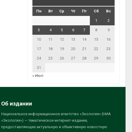
Пн
Вт
Ср
Чт
Пт
Сб
Вс
1
2
3
4
5
6
7
8
9
10
11
12
13
14
15
16
17
18
19
20
21
22
23
24
25
26
27
28
29
30
31
« Июл
Об издании
Национальное информационное агентство «Экология» (НИА
«Экология») — тематическое интернет-издание,
предоставляющее актуальную и объективную новостную