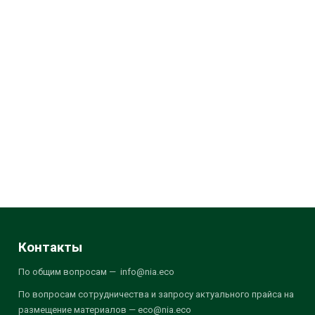
Контакты
По общим вопросам — info@nia.eco
По вопросам сотрудничества и запросу актуального прайса на
размещение материалов — eco@nia.eco