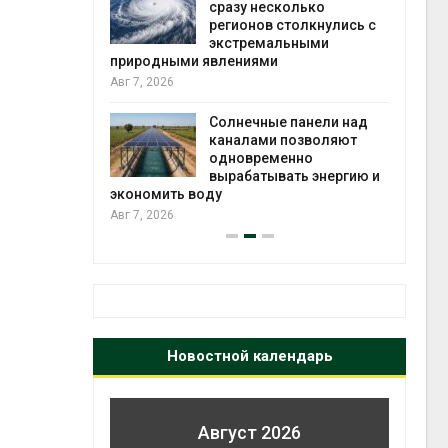
й миграцией
сразу несколько
регионов столкнулись с
Авг 6
экстремальными
природными явлениями
т сбор
Авг 7, 2026
приютов
города
Солнечные панели над
каналами позволяют
Авг 6
одновременно
вырабатывать энергию и
экономить воду
Авг 7, 2026
Новостной календарь
Август 2026