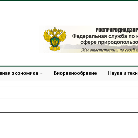
еная экономика
Биоразнообразие
Наука и тех
Дождевая вода с крыш
Южная Корея
может помочь городам
развитие сол
переживать жару
энергетики из
спроса со ст
Авг 7, 2026