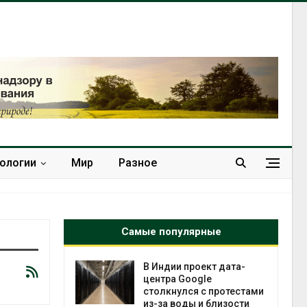
нологии
Мир
Разное
Самые популярные
 ускорит
В Индии проект дата-
нечной
центра Google
-за роста
столкнулся с протестами
ороны ИИ
из-за воды и близости