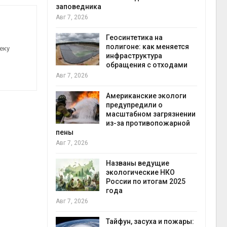
заповедника
Авг 7, 2026
в
ща Волги и
Геосинтетика на
те может
полигоне: как меняется
еку
рму почти в
инфраструктура
конт
обращения с отходами
Авг 7
Авг 7, 2026
требовал
Американские экологи
ожения в
предупредили о
ды на фоне
масштабном загрязнении
 от пожаров
из-за противопожарной
Авг 6
пены
Авг 7, 2026
х шин
ться без
Названы ведущие
 и почти
экологические НКО
я
России по итогам 2025
Авг 6
года
Авг 7, 2026
северные
ют вес
Тайфун, засуха и пожары: