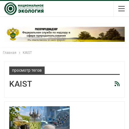
Главная
KAIST
просмотр тегов
KAIST