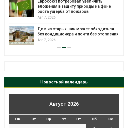
ебовал увеличить
противопожарной п
щиту природы на фоне
Авг 7, 2026
от пожаров
Названы ведущие э
России по итогам 20
 шин может обходиться
Авг 7, 2026
ера и почти без отопления
Новостной календарь
Август 2026
Пн
Вт
Ср
Чт
Пт
Сб
Вс