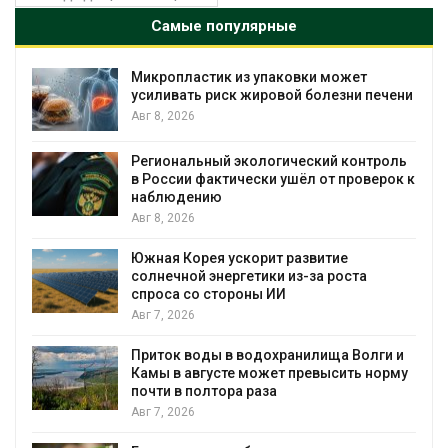
Самые популярные
из упаковки может
Камчатские северны
к жировой болезни печени
вес перед осенней 
Авг 7, 2026
экологический контроль
Ozon запустит сбор
ически ушёл от проверок к
приютов Нижнего Н
Авг 7, 2026
В Индии проект дата
скорит развитие
столкнулся с протес
гетики из-за роста
близости заповедни
роны ИИ
Авг 7, 2026
Геосинтетика на пол
 водохранилища Волги и
инфраструктура обр
е может превысить норму
Авг 7, 2026
а раза
Американские эколо
масштабном загрязн