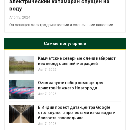
электрический катамаран спущен на
воду
Апр 15, 2024
Он оснащен электродвигателями и солнечными панелями
Самые популярные
Камчатские северные олени набирают
и
вес перед осенней миграцией
Авг 7, 2026
А
Ozon запустит сбор помощи для
к
приютов Нижнего Новгорода
Авг 7, 2026
В Индии проект дата-центра Google
столкнулся с протестами из-за воды и
А
близости заповедника
Авг 7, 2026