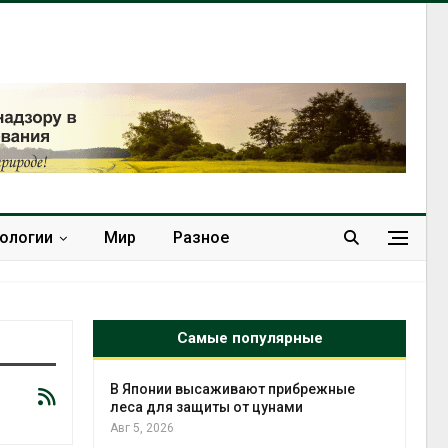
нологии
Мир
Разное
Самые популярные
тметит 11-
В Японии высаживают прибрежные
невным
леса для защиты от цунами
Авг 5, 2026