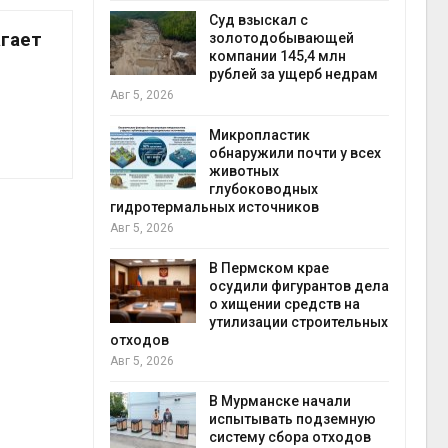
Авг 5
Суд взыскал с
гает
ивников
золотодобывающей
а АЭС
компании 145,4 млн
 статье о
рублей за ущерб недрам
Авг 5, 2026
Авг 5
Микропластик
обнаружили почти у всех
ь
животных
для охраны
глубоководных
 тюрьмы
гидротермальных источников
Авг 5, 2026
рыбо
Авг 5
 яйца
В Пермском крае
уже для
осудили фигурантов дела
следование
о хищении средств на
еделы
утилизации строительных
отходов
Авг 5, 2026
экол
Авг 4
ием заявок
В Мурманске начали
скую
испытывать подземную
систему сбора отходов