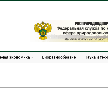
еная экономика
Биоразнообразие
Наука и тех
Минприроды утвердило
Москвариум о
единую систему
летие трёхд
мониторинга и оценки
фестивалем
нагрузки на Байкал
Авг 5, 2026