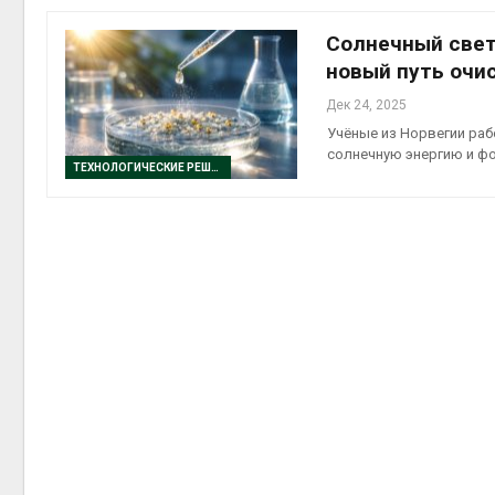
Авг 5, 2
Солнечный свет
новый путь очи
Дек 24, 2025
Учёные из Норвегии раб
Авг 5, 2
солнечную энергию и фо
ТЕХНОЛОГИЧЕСКИЕ РЕШЕНИЯ
рыболо
Авг 5, 2
эколог
Авг 4, 2