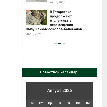
2026»
Авг 5, 2026
В Татарстане
Авг 4
ть получит
продолжают
рублей на
отслеживать
тных домов
перемещения
выпущенных соколов-балобанов
Авг 5, 2026
Новостной календарь
Август 2026
Пн
Вт
Ср
Чт
Пт
Сб
Вс