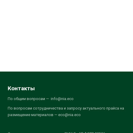
Контакты
По общим вопросам — info@nia.eco
По вопросам сотрудничества и запросу актуального прайса на
размещение материалов — eco@nia.eco