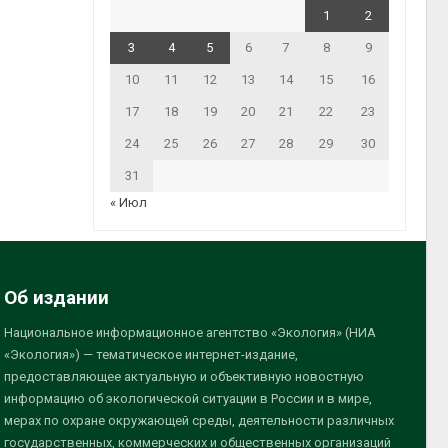
1
2
3
4
5
6
7
8
9
10
11
12
13
14
15
16
17
18
19
20
21
22
23
24
25
26
27
28
29
30
31
« Июл
Об издании
Национальное информационное агентство «Экология» (НИА
«Экология») — тематическое интернет-издание,
предоставляющее актуальную и объективную новостную
информацию об экологической ситуации в России и в мире,
мерах по охране окружающей среды, деятельности различных
государственных, коммерческих и общественных организаций