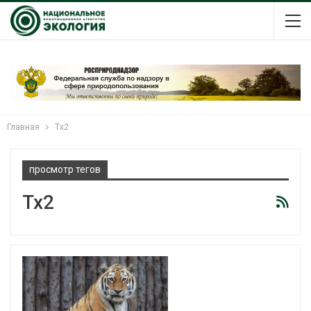
Главная
Tx2
просмотр тегов
Tx2