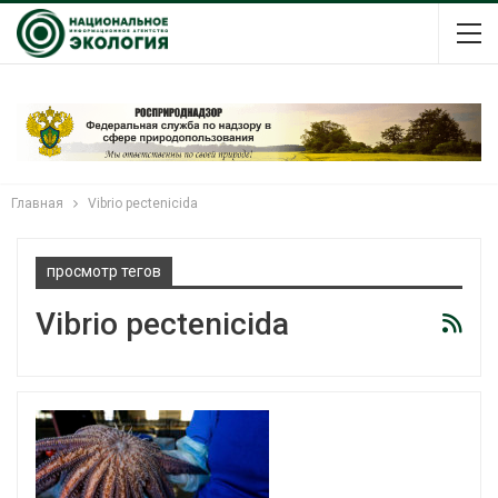
Главная
Vibrio pectenicida
просмотр тегов
Vibrio pectenicida