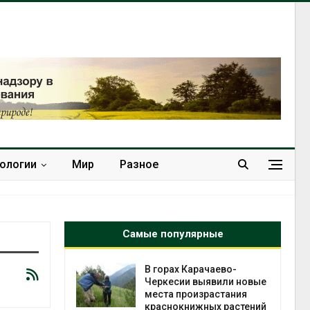
нологии
Мир
Разное
Самые популярные
нал вновь
В горах Карачаево-
 загрузку
Черкесии выявили новые
дефицита
места произрастания
ы
краснокнижных растений