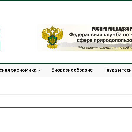
еная экономика
Биоразнообразие
Наука и тех
В Домодедове
Панамский ка
ликвидируют
ограничивает
последствия разлива
судов из-за 
химикатов после пожара
пресной вод