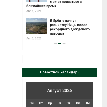
может появиться в
Авг 5
ближайшее время
Авг 6, 2026
т всё
ой
В Ирбите начнут
а засух,
расчистку Ницы после
 рубок
рекордного дождевого
Авг 5
паводка
Авг 6, 2026
Новостной календарь
Август 2026
Пн
Вт
Ср
Чт
Пт
Сб
Вс