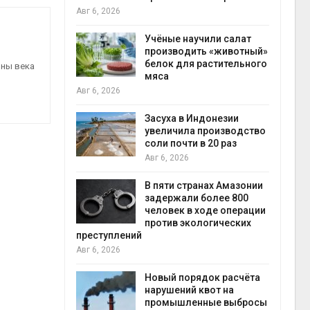
на с
Авг 6, 2026
Авг 6
провинции
Учёные научили салат
 паводков
производить «животный»
 более 140
белок для растительного
ины века
мяса
Авг 6, 2026
илл
Засуха в Индонезии
увеличила производство
и для сбора
соли почти в 20 раз
Авг 6, 2026
Авг 6
В пяти странах Амазонии
ложили
задержали более 800
ьевую воду
человек в ходе операции
 помощью
против экологических
преступлений
Авг 6, 2026
«Экопульс»
Новый порядок расчёта
я мусорных
нарушений квот на
устят в
промышленные выбросы