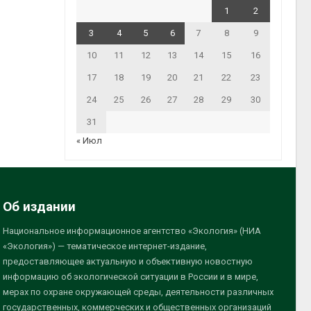
1
2
3
4
5
6
7
8
9
10
11
12
13
14
15
16
17
18
19
20
21
22
23
24
25
26
27
28
29
30
31
« Июл
Об издании
Национальное информационное агентство «Экология» (НИА
«Экология») — тематическое интернет-издание,
предоставляющее актуальную и объективную новостную
информацию об экологической ситуации в России и в мире,
мерах по охране окружающей среды, деятельности различных
государственных, коммерческих и общественных организаций