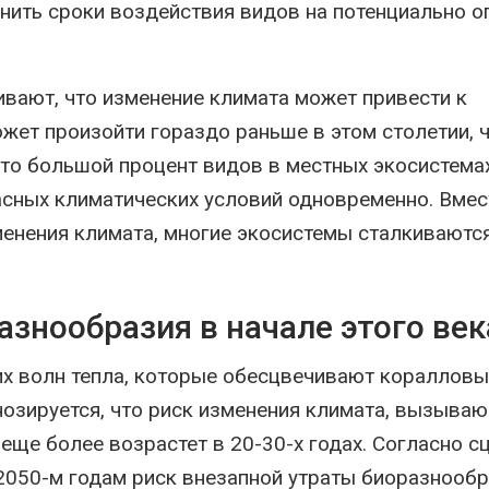
енить сроки воздействия видов на потенциально 
краснокнижных растений
последствия 
химикатов п
026
на складе
Авг 6, 2026
Учёные научили салат
ивают, что изменение климата может привести к
производить «животный»
белок для растительного
Изменение к
жет произойти гораздо раньше в этом столетии, 
мяса
меняет ареал
по всему мир
026
что большой процент видов в местных экосистема
Авг 6, 2026
сных климатических условий одновременно. Вмест
менения климата, многие экосистемы сталкиваются
азнообразия в начале этого век
их волн тепла, которые обесцвечивают коралловы
нозируется, что риск изменения климата, вызыва
еще более возрастет в 20-30-х годах. Согласно 
2050-м годам риск внезапной утраты биоразнооб