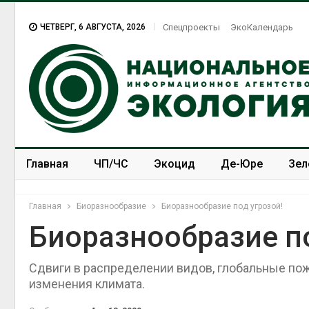
ЧЕТВЕРГ, 6 АВГУСТА, 2026
Спецпроекты
ЭкоКалендарь
Главная
ЧП/ЧС
Экоцид
Де-Юре
Зел
Спецпроекты
ЭкоЗОЖ
Главная
Биоразнообразие
Биоразнообразие под угрозой!
Биоразнообразие по
Сдвиги в распределении видов, глобальные по
В Австралии снизят
стоимость установки
изменения климата.
солнечных панелей для
бизнеса