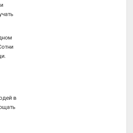
 и
учать
адном
Сотни
и.
юдей в
лощать