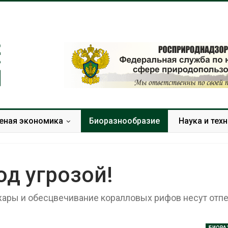
еная экономика
Биоразнообразие
Наука и тех
д угрозой!
жары и обесцвечивание коралловых рифов несут отп
МЕГА и ВкусВилл
Засуха в Инд
установили
увеличила п
экообменники для сбора
соли почти в 
вторсырья
Авг 6, 2026
БИОРА