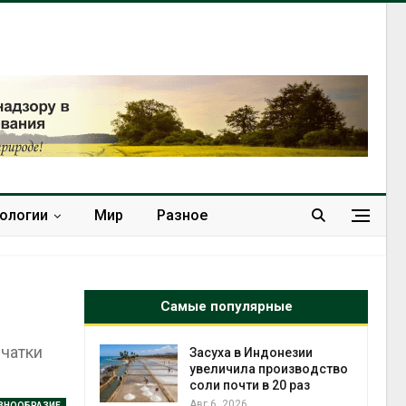
нологии
Мир
Разное
Самые популярные
ечатки
онезии
В Австралии снизят
роизводство
стоимость установки
20 раз
солнечных панелей для
бизнеса
ЗНООБРАЗИЕ