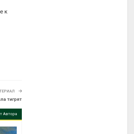
е к
ТЕРИАЛ
ла тигрят
т Автора