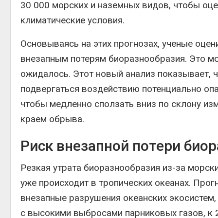
30 000 морских и наземных видов, чтобы оц
экологических расчётов
Авг 5, 2026
Авг 6, 2
климатические условия.
Стартовал прием заявок
Основываясь на этих прогнозах, ученые оцен
на экологическую
премию
внезапным потерям биоразнообразия. Это мо
«Экопозитив-2026»
Авг 5, 2026
Авг 6, 2
ожидалось. Этот новый анализ показывает, 
подвергаться воздействию потенциально опа
чтобы медленно сползать вниз по склону из
краем обрыва.
Риск внезапной потери биор
Резкая утрата биоразнообразия из-за морск
уже происходит в тропических океанах. Прог
внезапные разрушения океанских экосистем, 
с высокими выбросами парниковых газов, к 