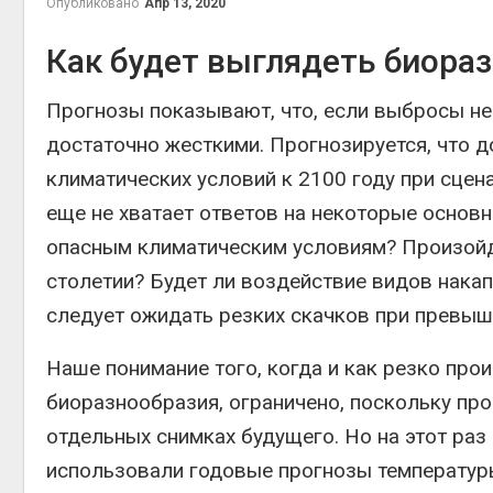
Опубликовано
Апр 13, 2020
Авг 6, 2026
Авг 6, 2
Как будет выглядеть биора
Москвариум отметит 11-
летие трёхдневным
фестивалем
Прогнозы показывают, что, если выбросы не
Авг 5, 2026
достаточно жесткими. Прогнозируется, что 
Авг 6, 2
В Кении противников
климатических условий к 2100 году при сце
строительства АЭС
проверяют по статье о
еще не хватает ответов на некоторые основ
терроризме
опасным климатическим условиям? Произойд
Авг 5, 2026
Авг 6, 2
столетии? Будет ли воздействие видов накап
Суд запретил
следует ожидать резких скачков при превыш
использовать
крокодилов для охраны
израильской тюрьмы
Наше понимание того, когда и как резко пр
Авг 5, 2026
биоразнообразия, ограничено, поскольку пр
Авг 6, 2
Органические яйца
отдельных снимках будущего. Но на этот ра
оказались «хуже для
климата»: исследование
использовали годовые прогнозы температуры
показало пределы