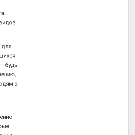
а.
 видов
 для
ющихся
– будь
нению,
юдям в
чение
орые