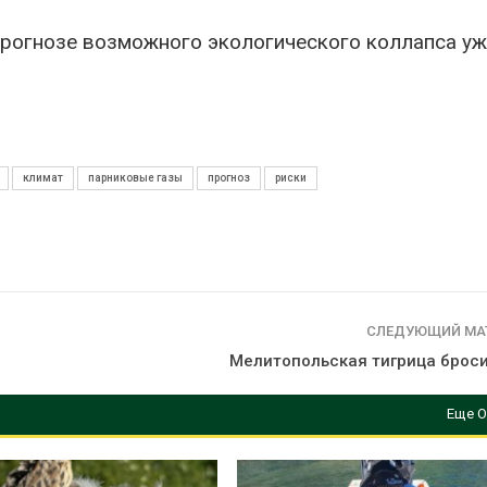
рогнозе возможного экологического коллапса уж
климат
парниковые газы
прогноз
риски
СЛЕДУЮЩИЙ МА
Мелитопольская тигрица броси
Еще О