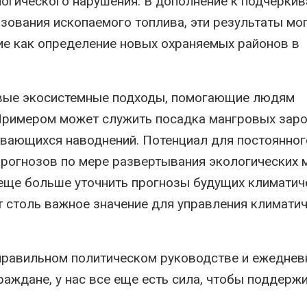
огического нарушения. В дополнение к подчерки
ования ископаемого топлива, эти результаты мо
кие как определение новых охраняемых районов в
ивые экосистемные подходы, помогающие людям
Примером может служить посадка мангровых зар
вающихся наводнений. Потенциал для постоянног
прогнозов по мере развертывания экологических 
еще больше уточнить прогнозы будущих климатич
 столь важное значение для управления климати
 правильном политическом руководстве и ежедне
аждане, у нас все еще есть сила, чтобы поддерж