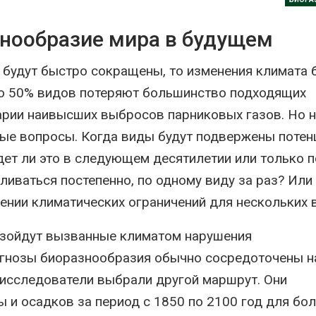
026
В пяти стран
знообразие мира в будущем
Учёные предложили
задержали бо
получать питьевую воду
человек в хо
из воздуха с помощью
против эколо
 будут быстро сокращены, то изменения климата 
ветра
преступлений
до 50% видов потеряют большинство подходящих
026
Авг 6, 2026
нарии наивысших выбросов парниковых газов. Но 
Приложение «Экопульс»
Новый поряд
для контроля мусорных
нарушений кв
ные вопросы. Когда виды будут подвержены поте
площадок запустят в
промышленн
ет ли это в следующем десятилетии или только п
сентябре
может появит
ближайшее время
026
ливаться постепенно, по одному виду за раз? Или
Авг 6, 2026
ении климатических ограничений для нескольких 
Европа теряет всё
больше лесной
В Ирбите начн
биомассы из-за засух,
расчистку Ни
оизойдут вызванные климатом нарушения
вредителей и рубок
рекордного 
паводка
огнозы биоразнообразия обычно сосредоточены н
026
Авг 6, 2026
з исследователи выбрали другой маршрут. Они
В горах Карачаево-
Черкесии выявили новые
В Домодедо
 и осадков за период с 1850 по 2100 год для бол
места произрастания
ликвидируют