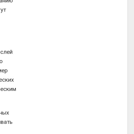
ванию
гут
ослей
о
мер
еских
ческим
вных
ивать