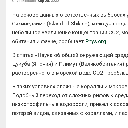
Опубликовано
Апр 20, 2020
Авг 5, 2
На основе данных о естественных выбросах у
Сикинедзима (Island of Shikine), международ
небольшое увеличение концентрации СО2, мо
Авг 5, 2
обитания и фауне,
сообщает
Phys.org.
В статье «
Наука об общей окружающей сред
Цукуба (Япония) и Плимут (Великобритания) 
рыболо
растворенного в морской воде СО2 преобла
Авг 5, 2
В таких условиях сложные кораллы и макров
Подобный переход от сложных рифов к сред
низкопрофильные водоросли, привел к сокр
эколог
потерей видов, связанных с кораллами, и п
Авг 4, 2