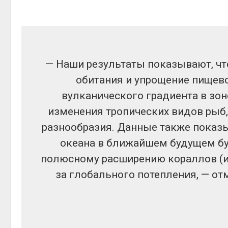
Авг 4, 2
— Наши результаты показывают, ч
обитания и упрощение пищев
вулканического градиента в зон
изменения тропических видов рыб
разнообразия. Данные также показ
океана в ближайшем будущем б
полюсному расширению кораллов (и,
за глобального потепления, — от