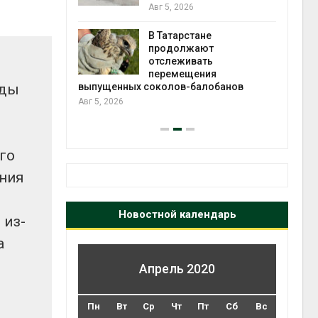
2026»
Авг 5, 2026
В Татарстане
Авг 4
ть получит
продолжают
рублей на
отслеживать
тных домов
перемещения
еды
выпущенных соколов-балобанов
Авг 5, 2026
го
ения
Новостной календарь
 из-
а
Апрель 2020
Пн
Вт
Ср
Чт
Пт
Сб
Вс