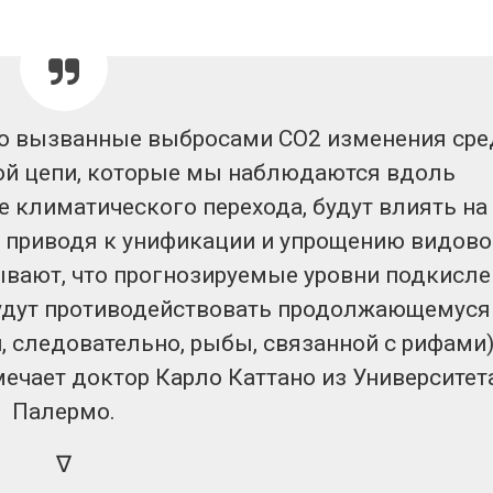
продаёт европейские
«Экопозитив-
ВИЭ-активы и усиливает
Авг 5, 2026
ставку на нефть и газ
026
Омская облас
ещё 598 млн 
Ливни и наводнения на
перевод час
то вызванные выбросами СО2 изменения ср
юге Индии привели к
на газ
гибели 14 человек
Авг 5, 2026
ой цепи, которые мы наблюдаются вдоль
Авг 4, 2026
е климатического перехода, будут влиять на
, приводя к унификации и упрощению
видово
ывают, что прогнозируемые уровни подкисл
удут противодействовать продолжающемуся
 следовательно, рыбы, связанной с рифами)
мечает доктор Карло Каттано из Университет
Палермо.
∇