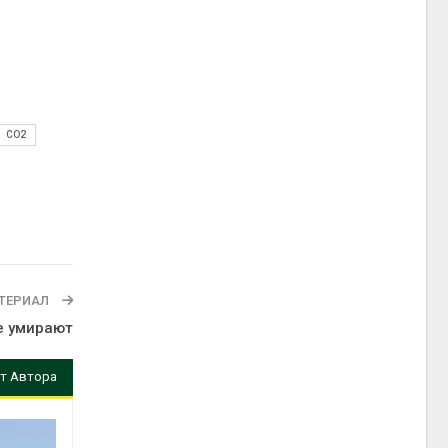
СО2
ТЕРИАЛ
е умирают
т Автора