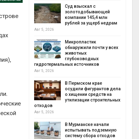
Авг 5
Суд взыскал с
ивников
золотодобывающей
острове
а АЭС
компании 145,4 млн
 статье о
рублей за ущерб недрам
Авг 5, 2026
дах
Авг 5
Микропластик
обнаружили почти у всех
ь
животных
ия),
для охраны
глубоководных
 тюрьмы
гидротермальных источников
Авг 5, 2026
рыбо
Авг 5
 яйца
В Пермском крае
уже для
осудили фигурантов дела
ли.
следование
о хищении средств на
еделы
утилизации строительных
ические
отходов
ческой
Авг 5, 2026
экол
Авг 4
ием заявок
В Мурманске начали
скую
испытывать подземную
систему сбора отходов