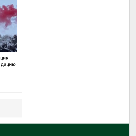
нция
едицию