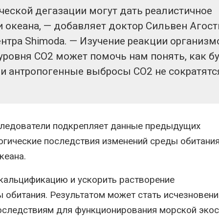
еской дегазации могут дать реалистичное
 океана, — добавляет доктор Сильвен Агост
нтра Shimoda. — Изучение реакции организм
ровня СО2 может помочь нам понять, как б
и антропогенные выбросы СО2 не сократятс
сследователи подкрепляет данные предыдущих
огические последствия изменений среды обитания
кеана.
кальцификацию и ускорить растворение
обитания. Результатом может стать исчезновени
последствиям для функционирования морской эко