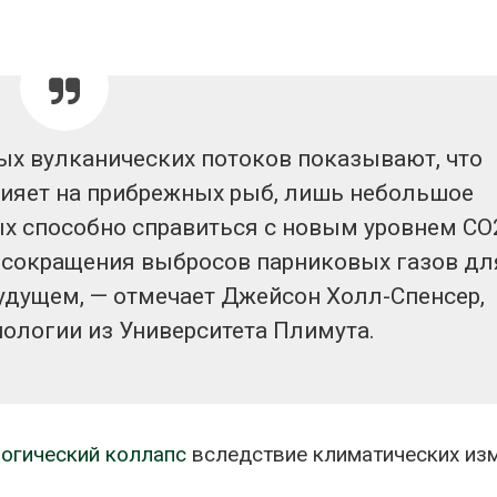
х вулканических потоков показывают, что
лияет на прибрежных рыб, лишь небольшое
х способно справиться с новым уровнем СО
ь сокращения выбросов парниковых газов дл
будущем, — отмечает Джейсон Холл-Спенсер,
ологии из Университета Плимута.
огический коллапс
вследствие климатических из