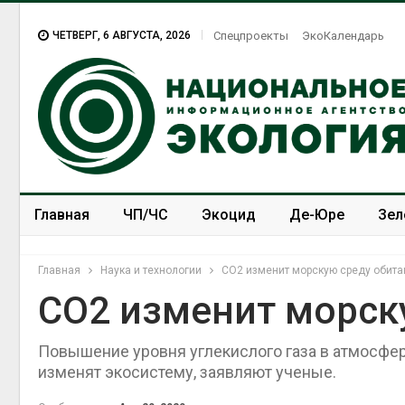
ЧЕТВЕРГ, 6 АВГУСТА, 2026
Спецпроекты
ЭкоКалендарь
Главная
ЧП/ЧС
Экоцид
Де-Юре
Зел
Спецпроекты
ЭкоЗОЖ
Главная
Наука и технологии
СО2 изменит морскую среду обита
СО2 изменит морск
Повышение уровня углекислого газа в атмосфе
изменят экосистему, заявляют ученые.