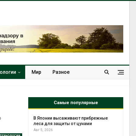
нологии
Мир
Разное
Самые популярные
о
тметит 11-
В Японии высаживают прибрежные
невным
леса для защиты от цунами
Авг 5, 2026
 ТЕХНОЛОГИИ