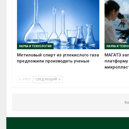
НАУКА И ТЕХНОЛОГИИ
НАУКА И ТЕХН
Метиловый спирт из углекислого газа
МАГАТЭ зап
предложили производить ученые
платформу
микроплас
PREV
СЛЕДУЮЩИЙ
Ко