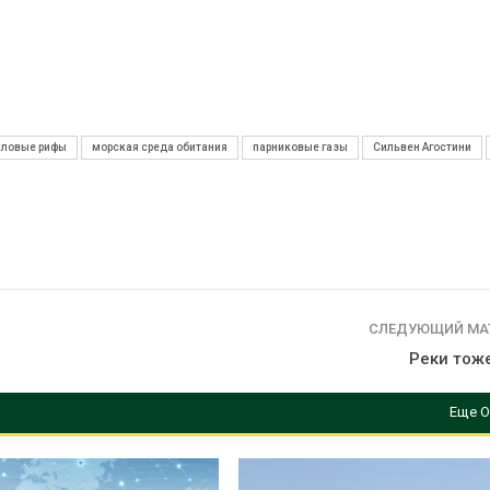
лловые рифы
морская среда обитания
парниковые газы
Сильвен Агостини
СЛЕДУЮЩИЙ МА
Реки тож
Еще О