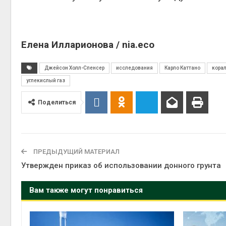
Елена Илларионова / nia.eco
Джейсон Холл-Спенсер
исследования
Карло Каттано
кора
углекислый газ
Поделиться
ПРЕДЫДУЩИЙ МАТЕРИАЛ
Утвержден приказ об использовании донного грунта
Вам также могут понравиться