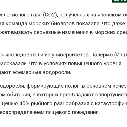
026
В Кении прот
глекислого газа (СО2), полученных на японском 
Спасённые от
строительств
исчезновения крокодилы
проверяют по
ная команда морских биологов показала, что даже
всё чаще нападают на
терроризме
жет вызвать серьезные изменения в морских сре
жителей Малайзии
Авг 5, 2026
026
Суд запретил
В России изменили
использоват
е»
исследователи из университетов Палермо (Итал
правила защиты от
крокодилов 
паводков,
израильской
рассказали, что в условиях повышенного уровня
лесоустройства,
Авг 5, 2026
вства и регистрации пестицидов
дают эфемерные водоросли.
026
Органические
оказались «х
одоросли, формирующие полог, в основном исчез
От спасения рек до
климата»: ис
цифровых экотроп:
показало пр
ам обитания, в которых преобладают оппортунист
определены финалисты
экологических расчётов
Детского
ащению 45% рыбного разнообразия с катастрофи
Авг 5, 2026
ического форума
ерераспределением пищевого поведения.
026
Стартовал пр
на экологиче
Обратный разворот: Shell
премию