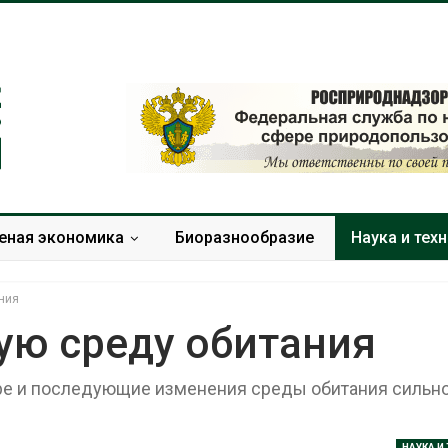
еная экономика
Биоразнообразие
Наука и тех
ния
ую среду обитания
ре и последующие изменения среды обитания сильн
Минприроды утвердило
Москвариум о
единую систему
летие трёхд
мониторинга и оценки
фестивалем
нагрузки на Байкал
Авг 5, 2026
НАУКА И