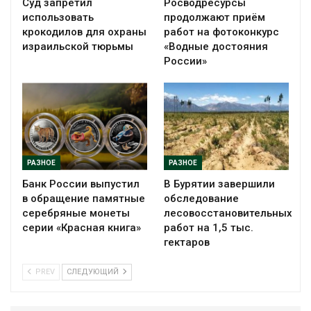
Суд запретил
Росводресурсы
использовать
продолжают приём
крокодилов для охраны
работ на фотоконкурс
израильской тюрьмы
«Водные достояния
России»
РАЗНОЕ
РАЗНОЕ
Банк России выпустил
В Бурятии завершили
в обращение памятные
обследование
серебряные монеты
лесовосстановительных
серии «Красная книга»
работ на 1,5 тыс.
гектаров
PREV
СЛЕДУЮЩИЙ