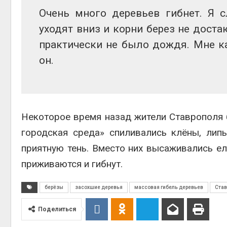
Очень много деревьев гибнет. Я 
уходят вниз и корни берез не доста
практически не было дождя. Мне к
он.
Некоторое время назад жители Ставрополя 
городская среда» спиливались клёны, ли
приятную тень. Вместо них высаживались ели
приживаются и гибнут.
берёзы
засохшие деревья
массовая гибель деревьев
Став
Поделиться