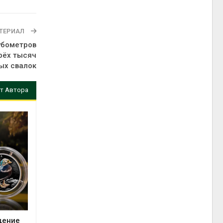
ТЕРИАЛ
убометров
рёх тысяч
ых свалок
т Автора
щение