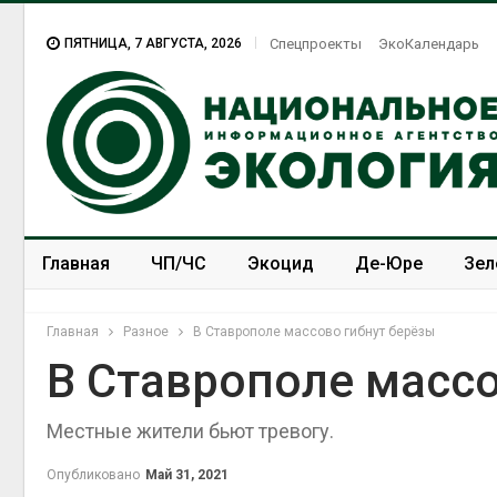
ПЯТНИЦА, 7 АВГУСТА, 2026
Спецпроекты
ЭкоКалендарь
Главная
ЧП/ЧС
Экоцид
Де-Юре
Зел
Спецпроекты
ЭкоЗОЖ
Главная
Разное
В Ставрополе массово гибнут берёзы
В Ставрополе массо
Местные жители бьют тревогу.
Опубликовано
Май 31, 2021