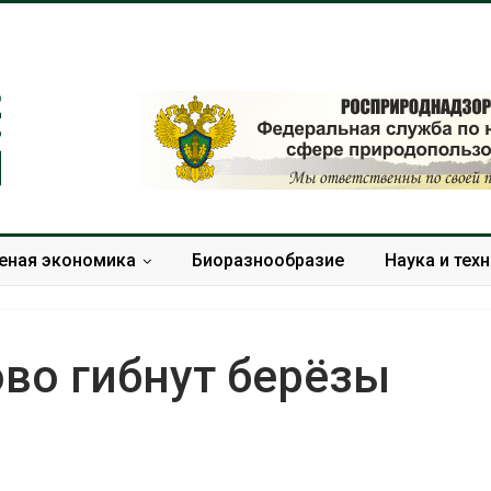
еная экономика
Биоразнообразие
Наука и тех
во гибнут берёзы
Засуха в Индонезии
Тайфун, засух
увеличила производство
сразу нескол
соли почти в 20 раз
регионов сто
экстремальн
Авг 6, 2026