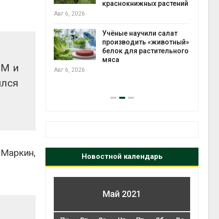
 загрузку
краснокнижных растений
дефицита
Авг 6, 2026
ы
на с
Авг 6
Учёные научили салат
производить «животный»
провинции
белок для растительного
 паводков
мяса
СМ и
 более 140
Авг 6, 2026
ился
 Маркин,
Новостной календарь
Май 2021