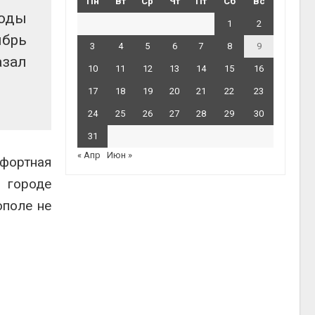
Пн
Вт
Ср
Чт
Пт
Сб
Вс
воды
1
2
ябрь
3
4
5
6
7
8
9
азал
10
11
12
13
14
15
16
17
18
19
20
21
22
23
24
25
26
27
28
29
30
31
« Апр
Июн »
мфортная
в городе
ополе не