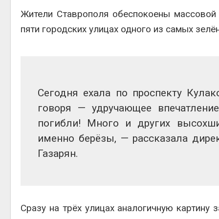
Жители Ставрополя обеспокоены массовой 
пяти городских улицах одного из самых зелё
престу
Авг 6, 2
Сегодня ехала по проспекту Кулако
говоря — удручающее впечатление
ближа
погибли! Много и других высохши
Авг 6, 2
именно берёзы, — рассказала дир
Газарян.
Авг 6, 2
Сразу на трёх улицах аналогичную картину 