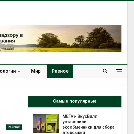
нологии
Мир
Разное
Самые популярные
а и пожары:
МЕГА и ВкусВилл
ько
установили
лкнулись с
экообменники для сбора
РАЗНОЕ
ыми
вторсырья