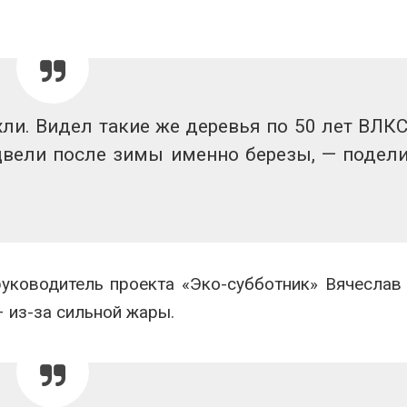
последствия разлива
ограничивает
химикатов после пожара
судов из-за 
аде
пресной вод
026
Авг 6, 2026
Изменение климата
В китайской 
меняет ареалы бабочек
Шэньси из-за
хли. Видел такие же деревья по 50 лет ВЛК
по всему миру
эвакуировали
тыс. человек
Авг 6, 2026
сцвели после зимы именно березы, — подел
Авг 6, 2026
уководитель проекта «Эко-субботник» Вячеслав
 из-за сильной жары.