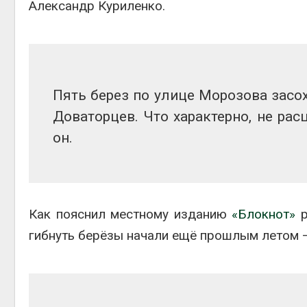
Александр Куриленко.
на скл
Авг 6, 2
Пять берез по улице Морозова засо
Доваторцев. Что характерно, не ра
он.
Как пояснил местному изданию
«Блокнот»
р
гибнуть берёзы начали ещё прошлым летом –