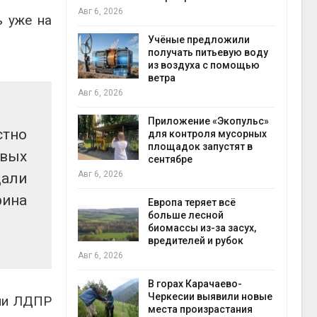
Авг 6, 2026
ь уже на
Учёные предложили
анели над
получать питьевую воду
зволяют
из воздуха с помощью
но
ветра
прес
 энергию и
Авг 6, 2026
Авг 6
Приложение «Экопульс»
стно
для контроля мусорных
да с крыш
площадок запустят в
овых
ь городам
сентябре
жару
бли
Авг 6, 2026
дали
Авг 6
рина
Европа теряет всё
больше лесной
ускорить
биомассы из-за засух,
во мусорных
вредителей и рубок
борку
Авг 6, 2026
Авг 6
В горах Карачаево-
Черкесии выявили новые
тии ЛДПР
нал вновь
места произрастания