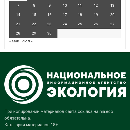
7
8
9
10
11
12
13
14
15
16
17
18
19
20
21
22
23
24
25
26
27
28
29
30
« Май
Июл »
При копировании материалов сайта ссылка на nia.eco
обязательна.
Категория материалов 18+