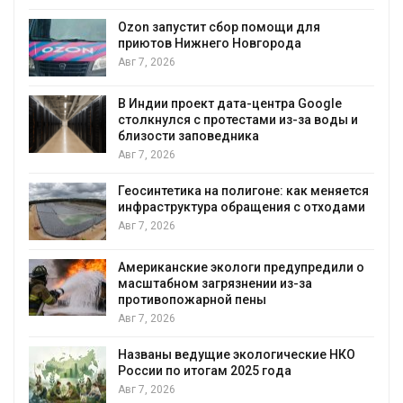
А
Ozon запустит сбор помощи для
к
приютов Нижнего Новгорода
Авг 7, 2026
В Индии проект дата-центра Google
столкнулся с протестами из-за воды и
А
близости заповедника
Авг 7, 2026
Геосинтетика на полигоне: как меняется
инфраструктура обращения с отходами
Авг 7, 2026
Американские экологи предупредили о
масштабном загрязнении из-за
противопожарной пены
Авг 7, 2026
Названы ведущие экологические НКО
России по итогам 2025 года
Авг 7, 2026
я