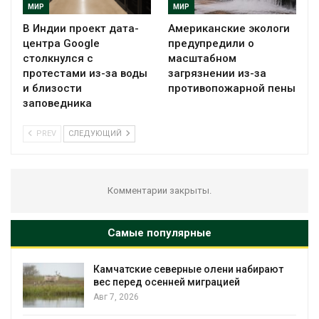
МИР
МИР
В Индии проект дата-
Американские экологи
центра Google
предупредили о
столкнулся с
масштабном
протестами из-за воды
загрязнении из-за
и близости
противопожарной пены
заповедника
PREV
СЛЕДУЮЩИЙ
Комментарии закрыты.
Самые популярные
Камчатские северные олени набирают
и
вес перед осенней миграцией
Авг 7, 2026