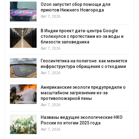
А
Ozon запустит сбор помощи для
к
приютов Нижнего Новгорода
Авг 7, 2026
В Индии проект дата-центра Google
столкнулся с протестами из-за воды и
А
близости заповедника
Авг 7, 2026
Геосинтетика на полигоне: как меняется
инфраструктура обращения с отходами
Авг 7, 2026
Американские экологи предупредили о
масштабном загрязнении из-за
противопожарной пены
Авг 7, 2026
Названы ведущие экологические НКО
России по итогам 2025 года
Авг 7, 2026
я