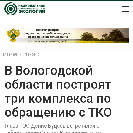
Главная
Разное
В Вологодской
области построят
три комплекса по
обращению с ТКО
Глава РЭО Денис Буцаев встретился с
губернатором Олегом Кувшинниковым