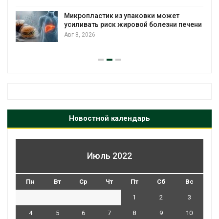
Авг 7, 2026
вки может
 болезни печени
Камчатские северные олени 
вес перед осенней миграцией
Авг 7, 2026
Новостной календарь
Июль 2022
Пн
Вт
Ср
Чт
Пт
Сб
Вс
1
2
3
4
5
6
7
8
9
10