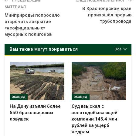
ПРЕДЫДУЩИЙ
СЛЕДУЮЩИЙ МАТЕРИАЛ
МАТЕРИАЛ
В Красноярском крае
произошёл прорыв
Минприроды попросило
трубопровода
отсрочить закрытие
«неофициальных»
мусорных полигонов
Вам также могут понравиться
Все
ЭКОЦИД
ЭКОЦИД
На Дону изъяли более
Суд взыскал с
550 браконьерских
золотодобывающей
ловушек
компании 145,4 млн
рублей за ущерб
недрам