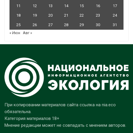
11
12
13
14
15
16
17
18
19
20
21
22
23
24
25
26
27
28
29
30
31
« Июн
Авг »
При копировании материалов сайта ссылка на nia.eco
обязательна.
Категория материалов 18+
Мнение редакции может не совпадать с мнением авторов.