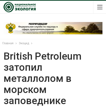
Главная
Экоцид
British Petroleum
затопил
металлолом в
морском
заповеднике