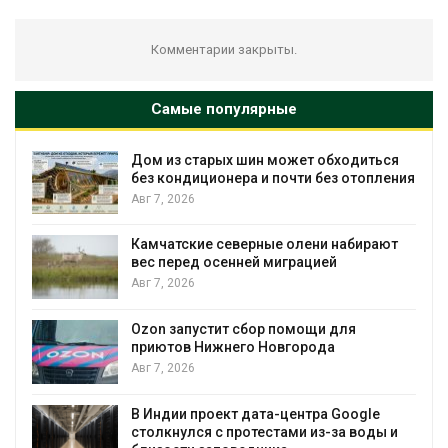
Комментарии закрыты.
Самые популярные
Дом из старых шин может обходиться
без кондиционера и почти без отопления
Авг 7, 2026
Камчатские северные олени набирают
вес перед осенней миграцией
и
Авг 7, 2026
А
Ozon запустит сбор помощи для
приютов Нижнего Новгорода
к
Авг 7, 2026
В Индии проект дата-центра Google
столкнулся с протестами из-за воды и
А