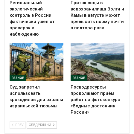
Региональный
Приток воды в
экологический
водохранилища Волги и
контроль в России
Камы в августе может
фактически ушёл от
превысить норму почти
проверок к
в полтора раза
наблюдению
РАЗНОЕ
РАЗНОЕ
Суд запретил
Росводресурсы
использовать
продолжают приём
крокодилов для охраны
работ на фотоконкурс
израильской тюрьмы
«Водные достояния
России»
PREV
СЛЕДУЮЩИЙ