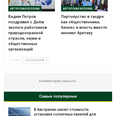
АВТОРСКАЯ КОЛОНКА
АВТОРСКАЯ КОЛОНКА
Вадим Петров
Партнёрство в тундре:
поздравил с Днём
как общественники,
эколога работников
бизнес и власть вместе
природоохранной
меняют Арктику
отрасли, науки и
общественных
организаций
PREV
СЛЕДУЮЩИЙ
Комментарии закрыты.
Самые популярные
зят стоимость
Омская область получ
чных панелей для
рублей на перевод час