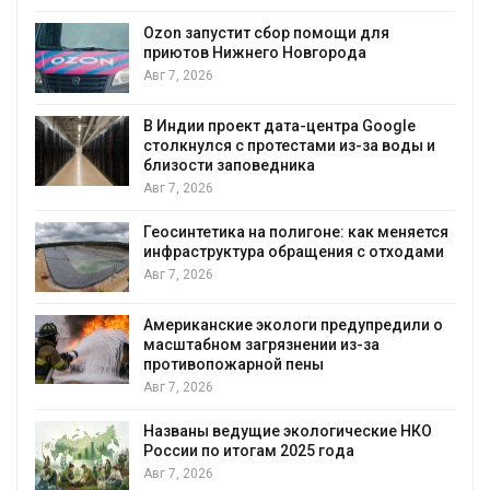
А
Ozon запустит сбор помощи для
к
приютов Нижнего Новгорода
Авг 7, 2026
В Индии проект дата-центра Google
столкнулся с протестами из-за воды и
А
близости заповедника
Авг 7, 2026
Геосинтетика на полигоне: как меняется
инфраструктура обращения с отходами
Авг 7, 2026
Американские экологи предупредили о
масштабном загрязнении из-за
противопожарной пены
Авг 7, 2026
Названы ведущие экологические НКО
России по итогам 2025 года
Авг 7, 2026
я