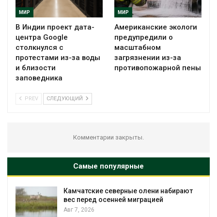
МИР
МИР
В Индии проект дата-
Американские экологи
центра Google
предупредили о
столкнулся с
масштабном
протестами из-за воды
загрязнении из-за
и близости
противопожарной пены
заповедника
PREV
СЛЕДУЮЩИЙ
Комментарии закрыты.
Самые популярные
Камчатские северные олени набирают
и
вес перед осенней миграцией
Авг 7, 2026