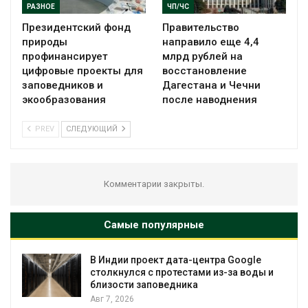
РАЗНОЕ
ЧП/ЧС
Президентский фонд
Правительство
природы
направило еще 4,4
профинансирует
млрд рублей на
цифровые проекты для
восстановление
заповедников и
Дагестана и Чечни
экообразования
после наводнения
PREV
СЛЕДУЮЩИЙ
Комментарии закрыты.
Самые популярные
В Индии проект дата-центра Google
столкнулся с протестами из-за воды и
близости заповедника
Авг 7, 2026