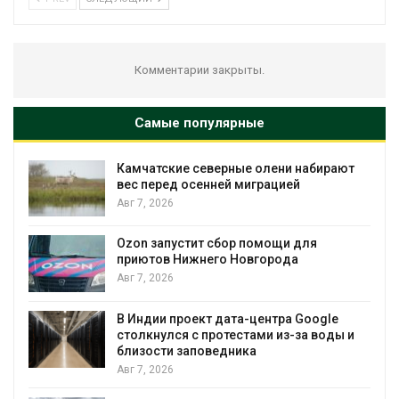
Комментарии закрыты.
Самые популярные
Камчатские северные олени набирают
и
вес перед осенней миграцией
Авг 7, 2026
А
Ozon запустит сбор помощи для
к
приютов Нижнего Новгорода
Авг 7, 2026
В Индии проект дата-центра Google
столкнулся с протестами из-за воды и
А
близости заповедника
Авг 7, 2026