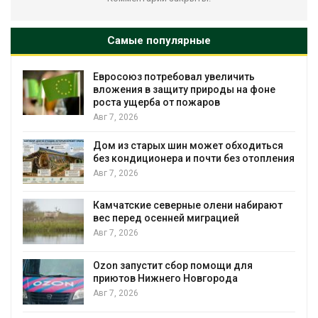
Самые популярные
Евросоюз потребовал увеличить
вложения в защиту природы на фоне
роста ущерба от пожаров
Авг 7, 2026
Дом из старых шин может обходиться
без кондиционера и почти без отопления
Авг 7, 2026
Камчатские северные олени набирают
и
вес перед осенней миграцией
Авг 7, 2026
А
Ozon запустит сбор помощи для
к
приютов Нижнего Новгорода
Авг 7, 2026