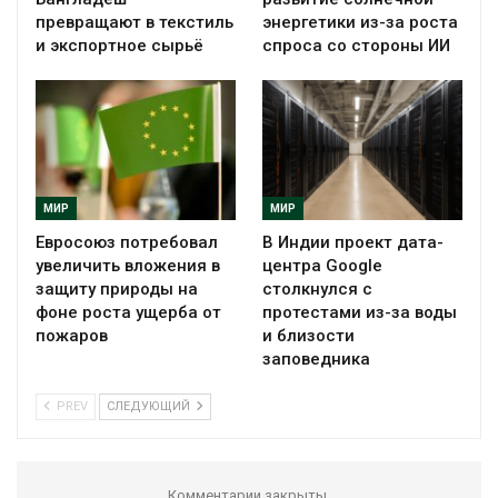
превращают в текстиль
энергетики из-за роста
и экспортное сырьё
спроса со стороны ИИ
МИР
МИР
Евросоюз потребовал
В Индии проект дата-
увеличить вложения в
центра Google
защиту природы на
столкнулся с
фоне роста ущерба от
протестами из-за воды
пожаров
и близости
заповедника
PREV
СЛЕДУЮЩИЙ
Комментарии закрыты.