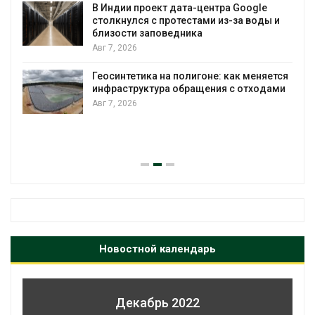
В Индии проект дата-центра Google
столкнулся с протестами из-за воды и
А
близости заповедника
Авг 7, 2026
Геосинтетика на полигоне: как меняется
инфраструктура обращения с отходами
Авг 7, 2026
Новостной календарь
Декабрь 2022