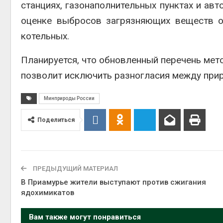
станциях, газонаполнительных пунктах и ав
Авг 6, 2
оценке выбросов загрязняющих веществ о
котельных.
Планируется, что обновленный перечень мет
Авг 6, 2
позволит исключить разногласия между при
Минприроды России
Поделиться
ПРЕДЫДУЩИЙ МАТЕРИАЛ
В Приамурье жители выступают против сжигания
ядохимикатов
Вам также могут понравиться