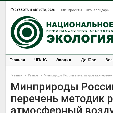
СУББОТА, 8 АВГУСТА, 2026
Спецпроекты
ЭкоКалендарь
Главная
ЧП/ЧС
Экоцид
Де-Юре
Зел
Спецпроекты
ЭкоЗОЖ
Главная
Разное
Минприроды России актуализировало перечен
Минприроды России
перечень методик р
атмосферный возд