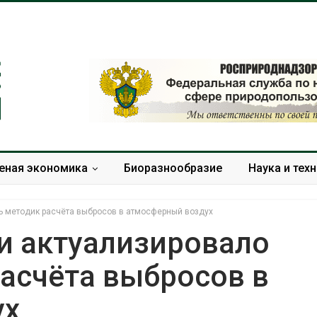
еная экономика
Биоразнообразие
Наука и тех
ь методик расчёта выбросов в атмосферный воздух
 актуализировало
асчёта выбросов в
Дождевая вода с крыш
Южная Корея
может помочь городам
развитие сол
ух
переживать жару
энергетики из
спроса со ст
Авг 7, 2026