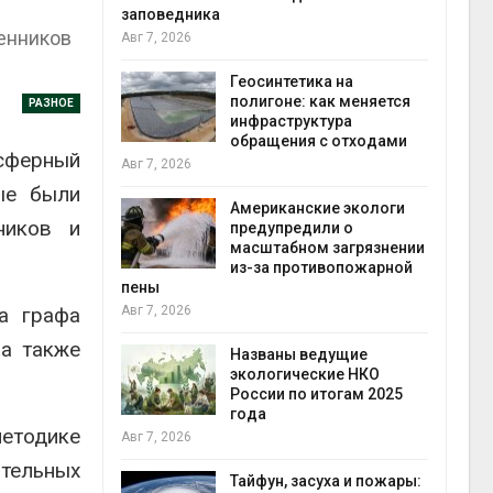
заповедника
енников
Авг 7, 2026
в
ща Волги и
Геосинтетика на
те может
полигоне: как меняется
РАЗНОЕ
рму почти в
инфраструктура
конт
обращения с отходами
Авг 7
сферный
Авг 7, 2026
ые были
требовал
Американские экологи
ников и
ожения в
предупредили о
ды на фоне
масштабном загрязнении
 от пожаров
из-за противопожарной
Авг 6
пены
а графа
Авг 7, 2026
х шин
 а также
ться без
Названы ведущие
 и почти
экологические НКО
я
России по итогам 2025
Авг 6
года
етодике
Авг 7, 2026
северные
тельных
ют вес
Тайфун, засуха и пожары: