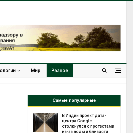
нологии
Мир
Разное
Самые популярные
 ускорит
В Индии проект дата-
нечной
центра Google
-за роста
столкнулся с протестами
ороны ИИ
из-за воды и близости