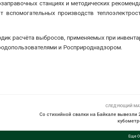
тозаправочных станциях и методических рекоменд
вторсырья
перед осенне
026
Авг 7, 2026
т вспомогательных производств теплоэлектрос
Учёные предложили
Ozon запусти
получать питьевую воду
помощи для 
из воздуха с помощью
Нижнего Нов
одик расчёта выбросов, применяемых при инвента
ветра
Авг 7, 2026
026
родопользователями и Росприроднадзором.
СЛЕДУЮЩИЙ МА
Со стихийной свалки на Байкале вывезли 
кубометр
Еще О