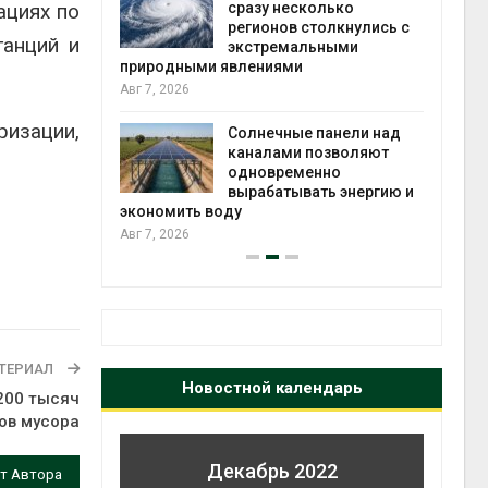
ациях по
й миграцией
сразу несколько
регионов столкнулись с
Авг 6
танций и
экстремальными
природными явлениями
т сбор
Авг 7, 2026
приютов
города
ризации,
Солнечные панели над
каналами позволяют
Авг 6
одновременно
вырабатывать энергию и
экономить воду
Авг 7, 2026
ТЕРИАЛ
Новостной календарь
200 тысяч
ов мусора
Декабрь 2022
т Автора