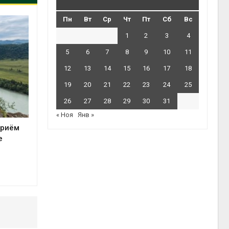
Пн
Вт
Ср
Чт
Пт
Сб
Вс
1
2
3
4
5
6
7
8
9
10
11
12
13
14
15
16
17
18
19
20
21
22
23
24
25
26
27
28
29
30
31
« Ноя
Янв »
приём
е