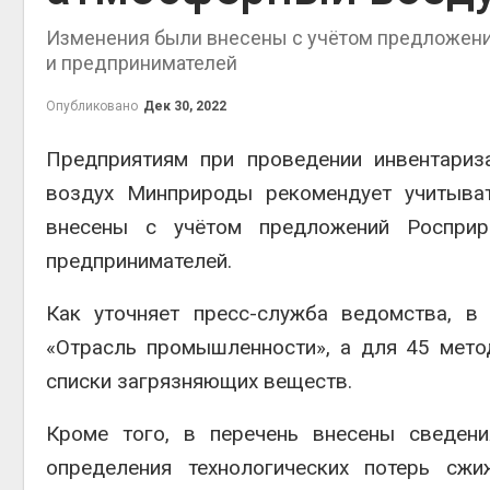
Изменения были внесены с учётом предложен
и предпринимателей
Опубликовано
Дек 30, 2022
контей
Авг 7, 2
Предприятиям при проведении инвентари
воздух Минприроды рекомендует учитыват
внесены с учётом предложений Роспри
предпринимателей.
Авг 6, 2
Как уточняет пресс-служба ведомства, в
«Отрасль промышленности», а для 45 мето
списки загрязняющих веществ.
Авг 6, 2
Кроме того, в перечень внесены сведен
определения технологических потерь сжи