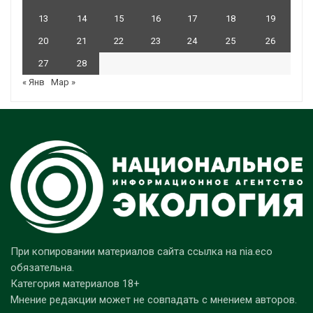
13
14
15
16
17
18
19
20
21
22
23
24
25
26
27
28
« Янв
Мар »
При копировании материалов сайта ссылка на nia.eco
обязательна.
Категория материалов 18+
Мнение редакции может не совпадать с мнением авторов.