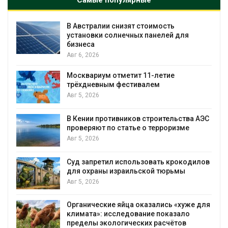
Самые популярные
В Австралии снизят стоимость
установки солнечных панелей для
бизнеса
Авг 6, 2026
Москвариум отметит 11-летие
трёхдневным фестивалем
А
Авг 5, 2026
т
В Кении противников строительства АЭС
проверяют по статье о терроризме
Авг 5, 2026
Суд запретил использовать крокодилов
для охраны израильской тюрьмы
Авг 5, 2026
Органические яйца оказались «хуже для
климата»: исследование показало
пределы экологических расчётов