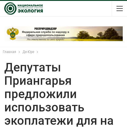
Главная
Де-Юре
Депутаты
Приангарья
предложили
использовать
экоплатежи для на