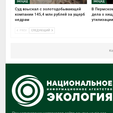
ЭКОЦИД
ЭКОЦИД
Суд взыскал с золотодобывающей
В Пермском
компании 145,4 млн рублей за ущерб
дела о хищ
недрам
утилизации
PREV
СЛЕДУЮЩИЙ
Ко