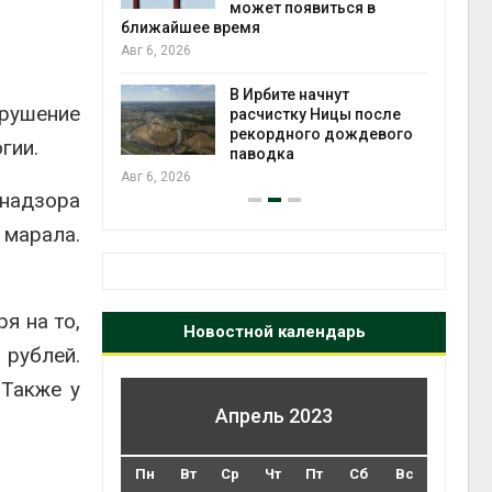
может появиться в
Авг 5
ближайшее время
Авг 6, 2026
т всё
ой
В Ирбите начнут
рушение
а засух,
расчистку Ницы после
 рубок
рекордного дождевого
Авг 5
гии.
паводка
Авг 6, 2026
тнадзора
 марала.
я на то,
Новостной календарь
 рублей.
 Также у
Апрель 2023
Пн
Вт
Ср
Чт
Пт
Сб
Вс