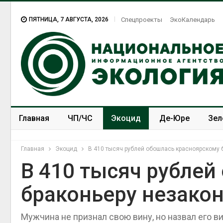
ПЯТНИЦА, 7 АВГУСТА, 2026
Спецпроекты
ЭкоКалендарь
Главная
ЧП/ЧС
Экоцид
Де-Юре
Зел
Спецпроекты
ЭкоЗОЖ
Главная
Экоцид
В 410 тысяч рублей обошлась красноярскому 
В 410 тысяч рублей
браконьеру незакон
Мужчина не признал свою вину, но назвал его 