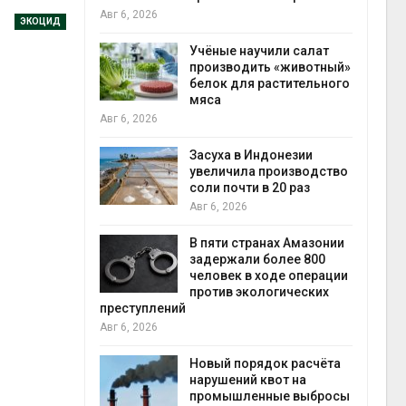
на с
Авг 6, 2026
ЭКОЦИД
Авг 6
провинции
Учёные научили салат
 паводков
производить «животный»
 более 140
белок для растительного
мяса
Авг 6, 2026
илл
Засуха в Индонезии
увеличила производство
и для сбора
соли почти в 20 раз
Авг 6, 2026
Авг 6
В пяти странах Амазонии
ложили
задержали более 800
ьевую воду
человек в ходе операции
 помощью
против экологических
преступлений
Авг 6, 2026
«Экопульс»
Новый порядок расчёта
я мусорных
нарушений квот на
устят в
промышленные выбросы