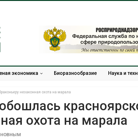
еная экономика
Биоразнообразие
Наука и тех
браконьеру незаконная охота на марала
 обошлась красноярс
ная охота на марала
В Домодедове
Панамский ка
ликвидируют
ограничивает
последствия разлива
судов из-за 
виновным
химикатов после пожара
пресной вод