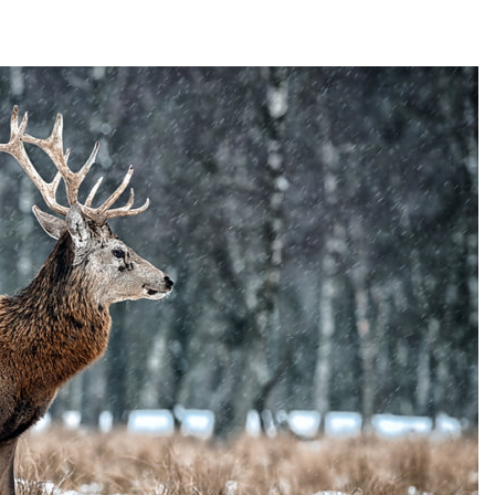
аде
Авг 6, 2026
026
В китайской 
Изменение климата
Шэньси из-за
меняет ареалы бабочек
эвакуировали
по всему миру
тыс. человек
Авг 6, 2026
Авг 6, 2026
В Австралии снизят
МЕГА и ВкусВ
стоимость установки
установили
солнечных панелей для
экообменник
бизнеса
вторсырья
026
Авг 6, 2026
Москвариум отметит 11-
Учёные пред
летие трёхдневным
получать пит
фестивалем
из воздуха с
ветра
Авг 5, 2026
Авг 6, 2026
В Кении противников
строительства АЭС
Приложение 
проверяют по статье о
для контрол
терроризме
площадок зап