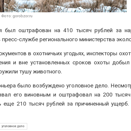
сентябре
026
Авг 6, 2026
Суд запретил
Фото: gorobzor.ru
использовать
Европа теряе
крокодилов для охраны
больше лесн
я был оштрафован на 410 тысяч рублей за на
израильской тюрьмы
биомассы из-з
вредителей и
026
 пресс-службе регионального министерства эколо
Авг 6, 2026
кументов в охотничьих угодьях, инспекторы охо
ения и вне установленных сроков охоты добыл
ружили тушу животного.
ньера было возбуждено уголовное дело. Несмотр
азвал его виновным и оштрафовал на 200 тысяч
ь еще 210 тысяч рублей за причиненный ущерб.
уголовное дело