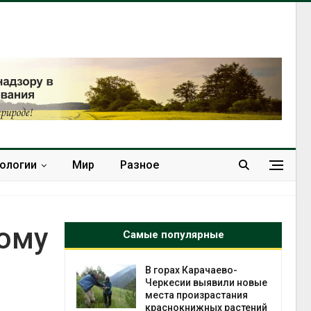
нологии
Мир
Разное
кому
Самые популярные
нал вновь
В горах Карачаево-
 загрузку
Черкесии выявили новые
дефицита
места произрастания
ы
краснокнижных растений