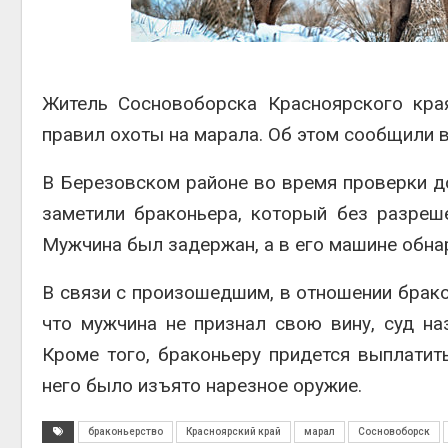
Авг 5, 2
Житель Сосновоборска Красноярского кра
Авг 5, 2
правил охоты на марала. Об этом сообщили в
В Березовском районе во время проверки до
заметили браконьера, который без разреш
Мужчина был задержан, а в его машине обна
В связи с произошедшим, в отношении брако
что мужчина не признал свою вину, суд н
Кроме того, браконьеру придется выплатит
него было изъято нарезное оружие.
браконьерство
Красноярский край
марал
Сосновоборск