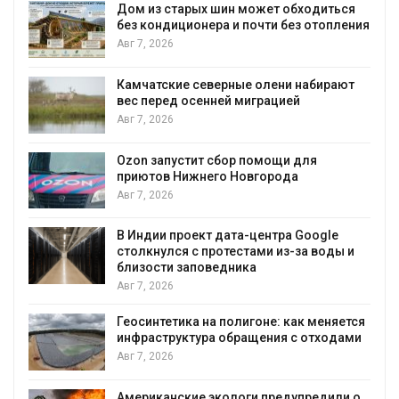
Дом из старых шин может обходиться
без кондиционера и почти без отопления
Авг 7, 2026
Камчатские северные олени набирают
вес перед осенней миграцией
и
Авг 7, 2026
А
Ozon запустит сбор помощи для
приютов Нижнего Новгорода
к
Авг 7, 2026
В Индии проект дата-центра Google
столкнулся с протестами из-за воды и
А
близости заповедника
Авг 7, 2026
Геосинтетика на полигоне: как меняется
инфраструктура обращения с отходами
Авг 7, 2026
Американские экологи предупредили о