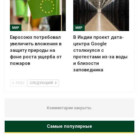
МИР
МИР
Евросоюз потребовал
В Индии проект дата-
увеличить вложения в
центра Google
защиту природы на
столкнулся с
фоне роста ущерба от
протестами из-за воды
пожаров
и близости
заповедника
PREV
СЛЕДУЮЩИЙ
Комментарии закрыты.
Самые популярные