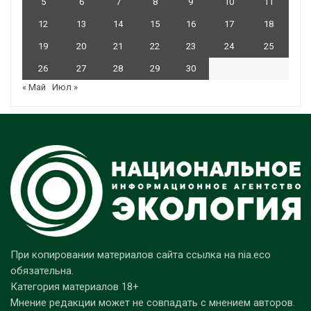
5
6
7
8
9
10
11
12
13
14
15
16
17
18
19
20
21
22
23
24
25
26
27
28
29
30
« Май
Июл »
При копировании материалов сайта ссылка на nia.eco
обязательна.
Категория материалов 18+
Мнение редакции может не совпадать с мнением авторов.