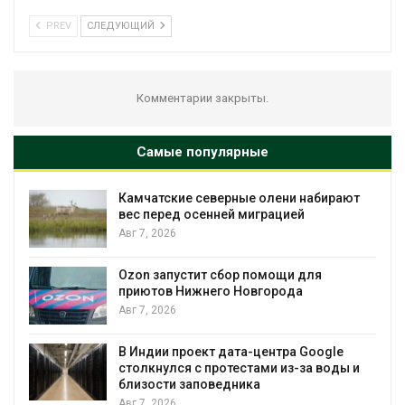
PREV
СЛЕДУЮЩИЙ
Комментарии закрыты.
Самые популярные
Камчатские северные олени набирают
вес перед осенней миграцией
Авг 7, 2026
Ав
Ozon запустит сбор помощи для
к
приютов Нижнего Новгорода
Авг 7, 2026
В Индии проект дата-центра Google
столкнулся с протестами из-за воды и
Ав
близости заповедника
Авг 7, 2026