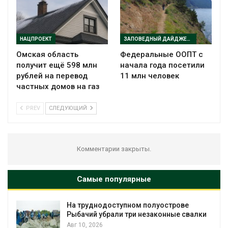
НАЦПРОЕКТ
ЗАПОВЕДНЫЙ ДАЙДЖЕСТ
Омская область
Федеральные ООПТ с
получит ещё 598 млн
начала года посетили
рублей на перевод
11 млн человек
частных домов на газ
PREV
СЛЕДУЮЩИЙ
Комментарии закрыты.
Самые популярные
оступном полуострове
Региональный эко
али три незаконные свалки
в России фактиче
наблюдению