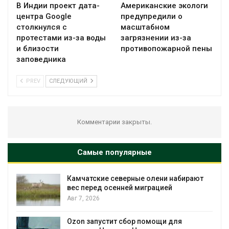
В Индии проект дата-
Американские экологи
центра Google
предупредили о
столкнулся с
масштабном
протестами из-за воды
загрязнении из-за
и близости
противопожарной пены
заповедника
PREV
СЛЕДУЮЩИЙ
Комментарии закрыты.
Самые популярные
Камчатские северные олени набирают
вес перед осенней миграцией
Авг 7, 2026
Авг
Ozon запустит сбор помощи для