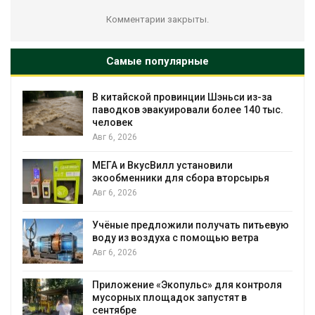
Комментарии закрыты.
Самые популярные
из-за
Учёные научили салат производить
40 тыс.
«животный» белок для растительног
мяса
Авг 6, 2026
Засуха в Индонезии увеличила
ырья
производство соли почти в 20 раз
Авг 6, 2026
итьевую
В пяти странах Амазонии задержали
ра
более 800 человек в ходе операции
против экологических преступлений
Авг 6, 2026
нтроля
Новый порядок расчёта нарушений к
на промышленные выбросы может