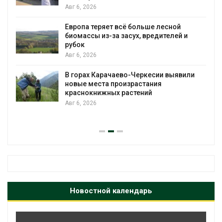
появиться в ближайшее время
Авг 6, 2026
ой
В Ирбите начнут расчистку Ницы посл
ей и
рекордного дождевого паводка
Авг 6, 2026
явили
В Домодедове ликвидируют
последствия разлива химикатов пос
пожара на складе
Авг 6, 2026
Новостной календарь