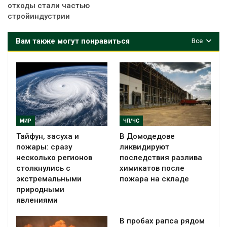
отходы стали частью
стройиндустрии
Вам также могут понравиться
Все
МИР
ЧП/ЧС
Тайфун, засуха и
В Домодедове
пожары: сразу
ликвидируют
несколько регионов
последствия разлива
столкнулись с
химикатов после
экстремальными
пожара на складе
природными
явлениями
В пробах рапса рядом