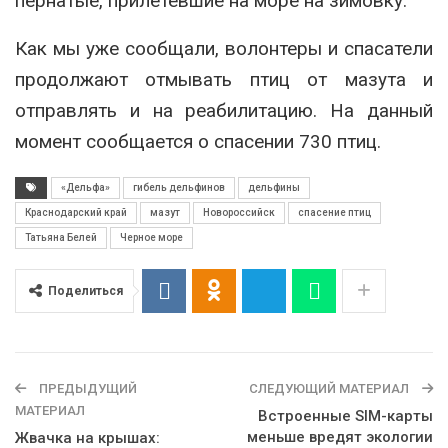
пернатые, прилетевшие на море на зимовку.
Как мы уже сообщали, волонтеры и спасатели
продолжают отмывать птиц от мазута и
отправлять и на реабилитацию. На данный
момент сообщается о спасении 730 птиц.
«Дельфа»
гибель дельфинов
дельфины
Краснодарский край
мазут
Новороссийск
спасение птиц
Татьяна Белей
Черное море
Поделиться
ПРЕДЫДУЩИЙ
СЛЕДУЮЩИЙ МАТЕРИАЛ
МАТЕРИАЛ
Встроенные SIM-карты
меньше вредят экологии
Жвачка на крышах: