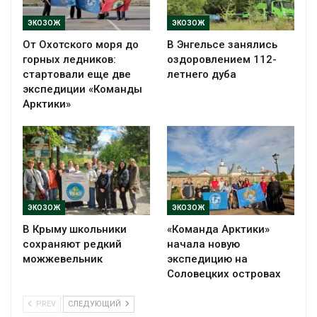
ЭКОЗОЖ
ЭКОЗОЖ
От Охотского моря до
В Энгельсе занялись
горных ледников:
оздоровлением 112-
стартовали еще две
летнего дуба
экспедиции «Команды
Арктики»
ЭКОЗОЖ
ЭКОЗОЖ
В Крыму школьники
«Команда Арктики»
сохраняют редкий
начала новую
можжевельник
экспедицию на
Соловецких островах
PREV
СЛЕДУЮЩИЙ