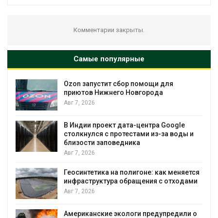
Комментарии закрыты.
Самые популярные
Ozon запустит сбор помощи для
к
приютов Нижнего Новгорода
Авг 7, 2026
А
В Индии проект дата-центра Google
столкнулся с протестами из-за воды и
близости заповедника
Авг 7, 2026
Геосинтетика на полигоне: как меняется
инфраструктура обращения с отходами
Авг 7, 2026
Американские экологи предупредили о