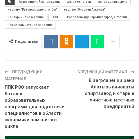
Астраханский заповедник
детские лагеря
заповедная смена
нацпарк "Красноярские столбы"
нацпарк "Русская Арктика"
нацпарк «Кенозерский»
ООПТ
Росзаповедцентр Минприроды России
Южно-Камчатский заказник
Поделиться
ПРЕДЫДУЩИЙ
СЛЕДУЮЩИЙ МАТЕРИАЛ
МАТЕРИАЛ
В загрязнении реки
Алатырь виноваты
ППК РЭО запускает
спиртзавод и старые
Каталог
очистные местных
образовательных
предприятий
программ для подготовки
специалистов в области
экономики замкнутого
цикла